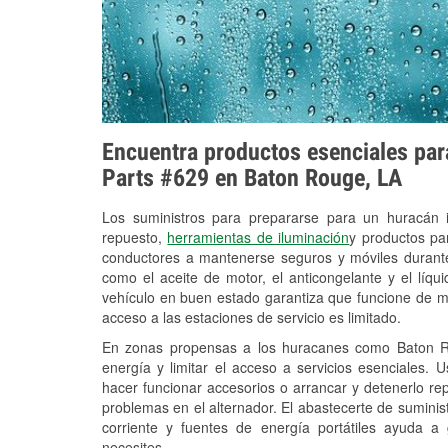
Encuentra productos esenciales para
Parts #629 en Baton Rouge, LA
Los suministros para prepararse para un huracán
repuesto,
herramientas de iluminación
y productos pa
conductores a mantenerse seguros y móviles durante
como el aceite de motor, el anticongelante y el líq
vehículo en buen estado garantiza que funcione de m
acceso a las estaciones de servicio es limitado.
En zonas propensas a los huracanes como Baton Ro
energía y limitar el acceso a servicios esenciales. 
hacer funcionar accesorios o arrancar y detenerlo re
problemas en el alternador. El abastecerte de sumini
corriente y fuentes de energía portátiles ayuda a
necesites.