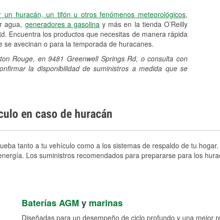
r un huracán, un tifón u otros fenómenos meteorológicos
,
er agua,
generadores a gasolina
y más en la tienda O’Reilly
d. Encuentra los productos que necesitas de manera rápida
ue se avecinan o para la temporada de huracanes.
Baton Rouge, en 9481 Greenwell Springs Rd, o consulta con
onfirmar la disponibilidad de suministros a medida que se
ículo en caso de huracán
eba tanto a tu vehículo como a los sistemas de respaldo de tu hogar. 
e energía. Los suministros recomendados para prepararse para los hura
Baterías AGM
y
marinas
Diseñadas para un desempeño de ciclo profundo y una mejor res