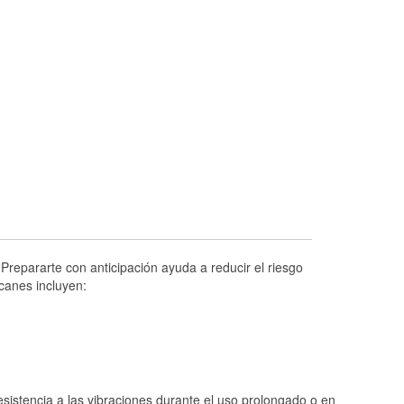
Prueba de alternadores y arrancadores
Revisión de la luz "Check Engine"
Reciclaje de baterías y aceite
Instalación de bombillas de faros
Instalación de limpiaparabrisas
Programa de Préstamo de Herramientas
Rectificación de tambores y discos de
freno
Hurricane Supplies
Tornado Supplies
Prepararte con anticipación ayuda a reducir el riesgo
Conoce más
canes incluyen:
istencia a las vibraciones durante el uso prolongado o en