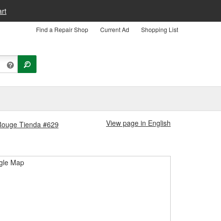
rt
Find a Repair Shop
Current Ad
Shopping List
View page in English
 Rouge Tienda #629