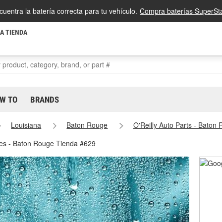
cuentra la batería correcta para tu vehículo.
Compra baterías SuperSta
LA TIENDA
W TO
BRANDS
Louisiana
Baton Rouge
O'Reilly Auto Parts - Baton
nes - Baton Rouge Tienda #629