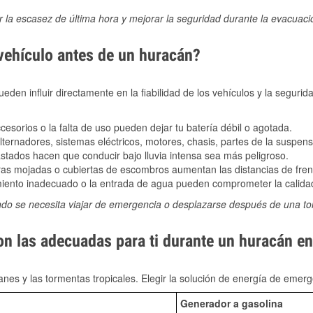
ir la escasez de última hora y mejorar la seguridad durante la evacuac
 vehículo antes de un huracán?
den influir directamente en la fiabilidad de los vehículos y la segurid
sorios o la falta de uso pueden dejar tu batería débil o agotada.
ernadores, sistemas eléctricos, motores, chasis, partes de la suspens
stados hacen que conducir bajo lluvia intensa sea más peligroso.
as mojadas o cubiertas de escombros aumentan las distancias de frena
ento inadecuado o la entrada de agua pueden comprometer la calidad
ndo se necesita viajar de emergencia o desplazarse después de una t
on las adecuadas para ti durante un huracán e
nes y las tormentas tropicales. Elegir la solución de energía de eme
Generador a gasolina