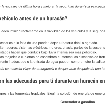
ir la escasez de última hora y mejorar la seguridad durante la evacuac
 vehículo antes de un huracán?
den influir directamente en la fiabilidad de los vehículos y la segurid
sorios o la falta de uso pueden dejar tu batería débil o agotada.
ernadores, sistemas eléctricos, motores, chasis, partes de la suspens
stados hacen que conducir bajo lluvia intensa sea más peligroso.
as mojadas o cubiertas de escombros aumentan las distancias de frena
ento inadecuado o la entrada de agua pueden comprometer la calidad
ndo se necesita viajar de emergencia o desplazarse después de una t
on las adecuadas para ti durante un huracán e
nes y las tormentas tropicales. Elegir la solución de energía de eme
Generador a gasolina