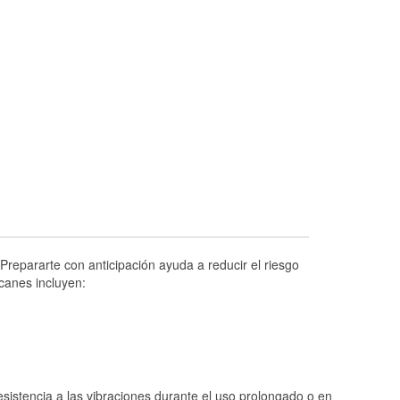
Prueba de alternadores y arrancadores
Revisión de la luz "Check Engine"
Reciclaje de baterías y aceite
Instalación de bombillas de faros
Instalación de limpiaparabrisas
Programa de Préstamo de Herramientas
Rectificación de tambores y discos de
freno
Mangueras hidráulicas a la medida
Hurricane Supplies
Prepararte con anticipación ayuda a reducir el riesgo
canes incluyen:
Tornado Supplies
Conoce más
istencia a las vibraciones durante el uso prolongado o en