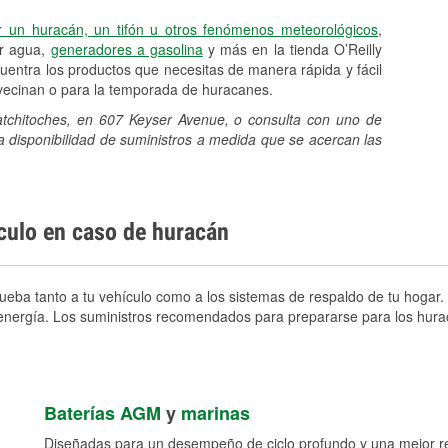
r un huracán, un tifón u otros fenómenos meteorológicos
,
er agua,
generadores a gasolina
y más en la tienda O’Reilly
entra los productos que necesitas de manera rápida y fácil
avecinan o para la temporada de huracanes.
Natchitoches, en 607 Keyser Avenue, o consulta con uno de
a disponibilidad de suministros a medida que se acercan las
ículo en caso de huracán
ueba tanto a tu vehículo como a los sistemas de respaldo de tu hogar. 
e energía. Los suministros recomendados para prepararse para los hura
Baterías AGM
y
marinas
Diseñadas para un desempeño de ciclo profundo y una mejor res