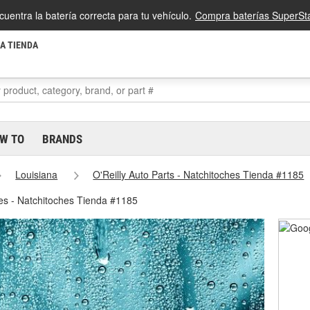
cuentra la batería correcta para tu vehículo.
Compra baterías SuperSta
LA TIENDA
W TO
BRANDS
Louisiana
O'Reilly Auto Parts - Natchitoches Tienda #1185
nes - Natchitoches Tienda #1185