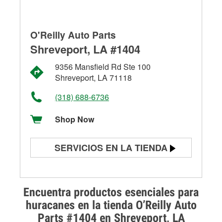
O'Reilly Auto Parts
Shreveport, LA #1404
9356 Mansfield Rd Ste 100
Shreveport, LA 71118
(318) 688-6736
Shop Now
SERVICIOS EN LA TIENDA
Prueba de batería
Prueba de alternadores y
Encuentra productos esenciales para
arrancadores
huracanes en la tienda O’Reilly Auto
Parts #1404 en Shreveport, LA
Revisión de la luz "Check Engine"