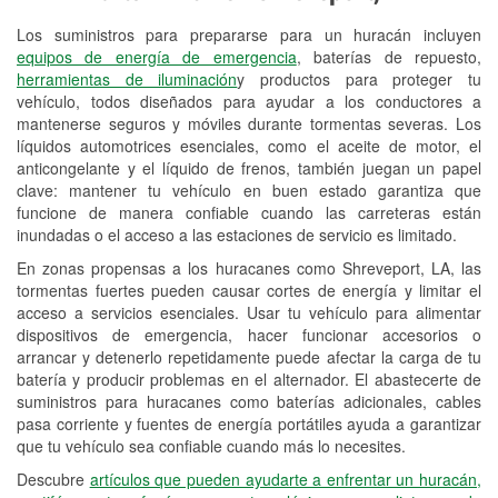
Los suministros para prepararse para un huracán incluyen
Reciclaje de baterías y aceite
equipos de energía de emergencia
, baterías de repuesto,
herramientas de iluminación
y productos para proteger tu
Instalación de bombillas de faros
vehículo, todos diseñados para ayudar a los conductores a
Instalación de limpiaparabrisas
mantenerse seguros y móviles durante tormentas severas. Los
líquidos automotrices esenciales, como el aceite de motor, el
Programa de Préstamo de
anticongelante y el líquido de frenos, también juegan un papel
clave: mantener tu vehículo en buen estado garantiza que
Herramientas
funcione de manera confiable cuando las carreteras están
inundadas o el acceso a las estaciones de servicio es limitado.
Rectificación de tambores y discos de
freno
En zonas propensas a los huracanes como Shreveport, LA, las
tormentas fuertes pueden causar cortes de energía y limitar el
Mangueras hidráulicas a la medida
acceso a servicios esenciales. Usar tu vehículo para alimentar
dispositivos de emergencia, hacer funcionar accesorios o
Hurricane Supplies
arrancar y detenerlo repetidamente puede afectar la carga de tu
batería y producir problemas en el alternador. El abastecerte de
Tornado Supplies
suministros para huracanes como baterías adicionales, cables
pasa corriente y fuentes de energía portátiles ayuda a garantizar
Conoce más
que tu vehículo sea confiable cuando más lo necesites.
Descubre
artículos que pueden ayudarte a enfrentar un huracán,