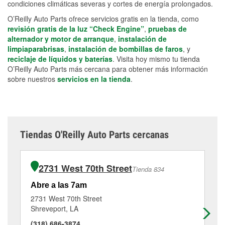
condiciones climáticas severas y cortes de energía prolongados.
O’Reilly Auto Parts ofrece servicios gratis en la tienda, como
revisión gratis de la luz “Check Engine”
,
pruebas de
alternador y motor de arranque
,
instalación de
limpiaparabrisas
,
instalación de bombillas de faros
, y
reciclaje de líquidos y baterías
. Visita hoy mismo tu tienda
O’Reilly Auto Parts más cercana para obtener más información
sobre nuestros
servicios en la tienda
.
Tiendas O'Reilly Auto Parts cercanas
2731 West 70th Street
Tienda 834
Abre a las 7am
Ab
2731 West 70th Street
67
Shreveport, LA
Sh
(318) 686-3874
(3