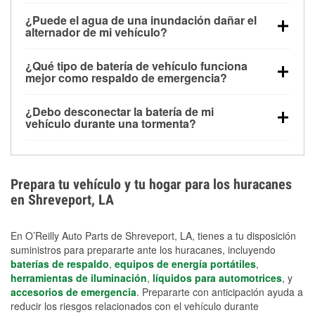
Una batería completamente cargada puede
¿Puede el agua de una inundación dañar el
alimentar pequeños accesorios durante un tiempo
alternador de mi vehículo?
limitado, pero el uso repetido sin conducir el vehículo
Sí. Los alternadores suelen estar montados en la
puede descargarla rápidamente. Se recomienda
¿Qué tipo de batería de vehículo funciona
parte baja del compartimento del motor y pueden
contar con un equipo de carga de respaldo para
mejor como respaldo de emergencia?
dañarse si se sumergen, lo que puede provocar una
cortes prolongados.
Las baterías AGM y marinas se usan comúnmente
falla en el sistema de carga y que la batería se agote
¿Debo desconectar la batería de mi
para aplicaciones de ciclo profundo porque son
días después de la exposición.
vehículo durante una tormenta?
selladas, resistentes a las vibraciones y más
Desconectarla puede ayudar a prevenir ciertas
adecuadas para ciclos repetidos de descarga
sobrecargas eléctricas, pero no te protegerá contra
profunda y recarga.
los daños por inundación. Evitar el agua estancada y
Prepara tu vehículo y tu hogar para los huracanes
preparar opciones de carga de respaldo son
en Shreveport, LA
medidas de protección más efectivas.
En O’Reilly Auto Parts de Shreveport, LA, tienes a tu disposición
suministros para prepararte ante los huracanes, incluyendo
baterías de respaldo
,
equipos de energía portátiles
,
herramientas de iluminación
,
líquidos para automotrices
, y
accesorios de emergencia
. Prepararte con anticipación ayuda a
reducir los riesgos relacionados con el vehículo durante