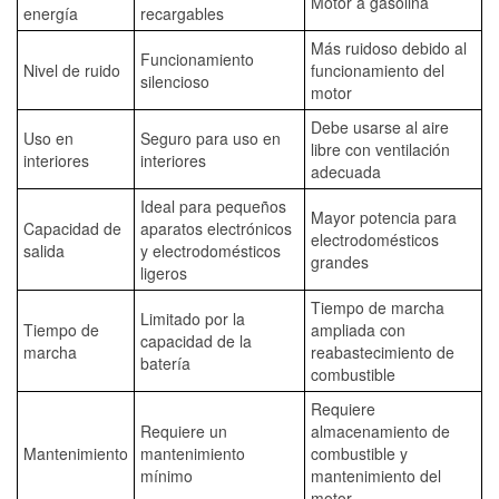
Motor a gasolina
energía
recargables
Más ruidoso debido al
Funcionamiento
Nivel de ruido
funcionamiento del
silencioso
motor
Debe usarse al aire
Uso en
Seguro para uso en
libre con ventilación
interiores
interiores
adecuada
Ideal para pequeños
Mayor potencia para
Capacidad de
aparatos electrónicos
electrodomésticos
salida
y electrodomésticos
grandes
ligeros
Tiempo de marcha
Limitado por la
Tiempo de
ampliada con
capacidad de la
marcha
reabastecimiento de
batería
combustible
Requiere
Requiere un
almacenamiento de
Mantenimiento
mantenimiento
combustible y
mínimo
mantenimiento del
motor