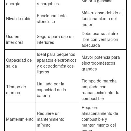
Motor a gasolina
energía
recargables
Más ruidoso debido al
Funcionamiento
Nivel de ruido
funcionamiento del
silencioso
motor
Debe usarse al aire
Uso en
Seguro para uso en
libre con ventilación
interiores
interiores
adecuada
Ideal para pequeños
Mayor potencia para
Capacidad de
aparatos electrónicos
electrodomésticos
salida
y electrodomésticos
grandes
ligeros
Tiempo de marcha
Limitado por la
Tiempo de
ampliada con
capacidad de la
marcha
reabastecimiento de
batería
combustible
Requiere
Requiere un
almacenamiento de
Mantenimiento
mantenimiento
combustible y
mínimo
mantenimiento del
motor