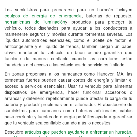
Los suministros para prepararse para un huracán incluyen
Reciclaje de baterías y aceite
equipos de energía de emergencia
, baterías de repuesto,
herramientas de iluminación
y productos para proteger tu
Instalación de bombillas de faros
vehículo, todos diseñados para ayudar a los conductores a
Instalación de limpiaparabrisas
mantenerse seguros y móviles durante tormentas severas. Los
líquidos automotrices esenciales, como el aceite de motor, el
Programa de Préstamo de
anticongelante y el líquido de frenos, también juegan un papel
clave: mantener tu vehículo en buen estado garantiza que
Herramientas
funcione de manera confiable cuando las carreteras están
inundadas o el acceso a las estaciones de servicio es limitado.
Rectificación de tambores y discos de
freno
En zonas propensas a los huracanes como Hanover, MA, las
tormentas fuertes pueden causar cortes de energía y limitar el
Hurricane Supplies
acceso a servicios esenciales. Usar tu vehículo para alimentar
dispositivos de emergencia, hacer funcionar accesorios o
Snowstorm Supplies
arrancar y detenerlo repetidamente puede afectar la carga de tu
batería y producir problemas en el alternador. El abastecerte de
Conoce más
suministros para huracanes como baterías adicionales, cables
pasa corriente y fuentes de energía portátiles ayuda a garantizar
que tu vehículo sea confiable cuando más lo necesites.
Descubre
artículos que pueden ayudarte a enfrentar un huracán,