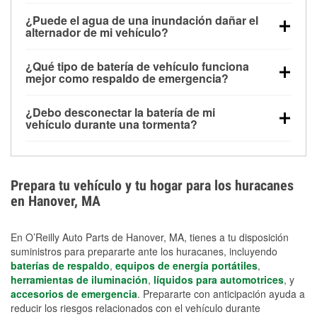
Una batería completamente cargada puede
¿Puede el agua de una inundación dañar el
alimentar pequeños accesorios durante un tiempo
alternador de mi vehículo?
limitado, pero el uso repetido sin conducir el vehículo
Sí. Los alternadores suelen estar montados en la
puede descargarla rápidamente. Se recomienda
¿Qué tipo de batería de vehículo funciona
parte baja del compartimento del motor y pueden
contar con un equipo de carga de respaldo para
mejor como respaldo de emergencia?
dañarse si se sumergen, lo que puede provocar una
cortes prolongados.
Las baterías AGM y marinas se usan comúnmente
falla en el sistema de carga y que la batería se agote
¿Debo desconectar la batería de mi
para aplicaciones de ciclo profundo porque son
días después de la exposición.
vehículo durante una tormenta?
selladas, resistentes a las vibraciones y más
Desconectarla puede ayudar a prevenir ciertas
adecuadas para ciclos repetidos de descarga
sobrecargas eléctricas, pero no te protegerá contra
profunda y recarga.
los daños por inundación. Evitar el agua estancada y
Prepara tu vehículo y tu hogar para los huracanes
preparar opciones de carga de respaldo son
en Hanover, MA
medidas de protección más efectivas.
En O’Reilly Auto Parts de Hanover, MA, tienes a tu disposición
suministros para prepararte ante los huracanes, incluyendo
baterías de respaldo
,
equipos de energía portátiles
,
herramientas de iluminación
,
líquidos para automotrices
, y
accesorios de emergencia
. Prepararte con anticipación ayuda a
reducir los riesgos relacionados con el vehículo durante