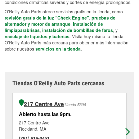
condiciones climáticas severas y cortes de energía prolongados.
O’Reilly Auto Parts ofrece servicios gratis en la tienda, como
revisión gratis de la luz “Check Engine”
,
pruebas de
alternador y motor de arranque
,
instalación de
limpiaparabrisas
,
instalación de bombillas de faros
, y
reciclaje de líquidos y baterías
. Visita hoy mismo tu tienda
O’Reilly Auto Parts más cercana para obtener más información
sobre nuestros
servicios en la tienda
.
Tiendas O'Reilly Auto Parts cercanas
217 Centre Ave
Tienda 5896
Abierto hasta las 9pm.
Ab
217 Centre Ave
77
Rockland, MA
Br
(781) 616-0451
(5