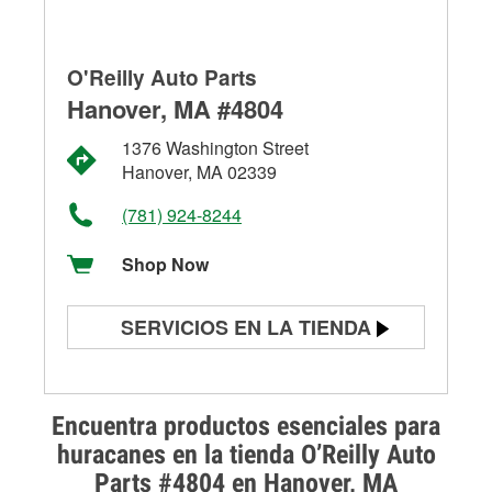
O'Reilly Auto Parts
Hanover, MA #4804
1376 Washington Street
Hanover, MA 02339
(781) 924-8244
Shop Now
SERVICIOS EN LA TIENDA
Prueba de batería
Prueba de alternadores y
Encuentra productos esenciales para
arrancadores
huracanes en la tienda O’Reilly Auto
Parts #4804 en Hanover, MA
Revisión de la luz "Check Engine"