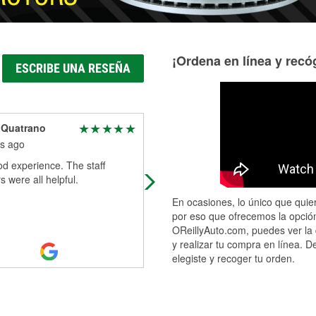
¡Ordena en línea y recóg
ESCRIBE UNA RESEÑA
 Quatrano
Bill Robinson
s ago
6 months ago
d experience. The staff
Friendly staff and had exactly what 
were all helpful.
needed
En ocasiones, lo único que quier
por eso que ofrecemos la opción
OReillyAuto.com, puedes ver la 
y realizar tu compra en línea. D
elegiste y recoger tu orden.