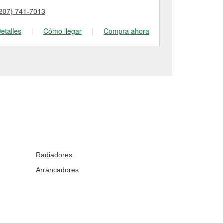
207) 741-7013
(207) 282-32
etalles
|
Cómo llegar
|
Compra ahora
Detalles
|
Radiadores
Arrancadores