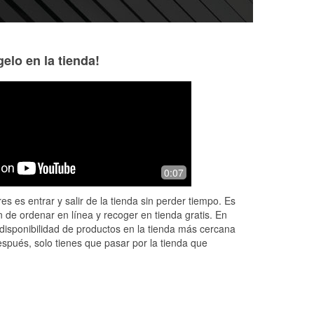
elo en la tienda!
Nathan Dunlap
Bri
6 months ago
6 months ago
I
When I was there, I saw the team at
Edison was absol
0:07
O'Reilly go out of their way to help
got me hooked up 
some ladies who broke down across
right away and I w
es es entrar y salir de la tienda sin perder tiempo. Es
the street, and even helped them out
 de ordenar en línea y recoger en tienda gratis. En
w
...
Read More
disponibilidad de productos en la tienda más cercana
espués, solo tienes que pasar por la tienda que