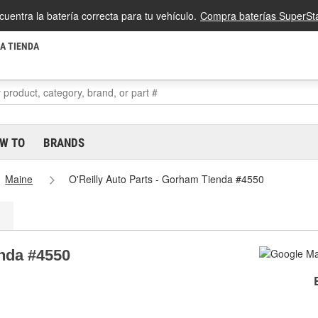
cuentra la batería correcta para tu vehículo.
Compra baterías SuperSta
LA TIENDA
W TO
BRANDS
Maine
O'Reilly Auto Parts - Gorham Tienda #4550
enda #4550