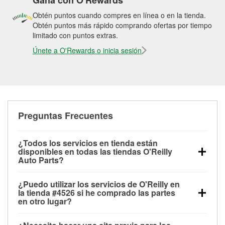
Gana con O'Rewards
Obtén puntos cuando compres en línea o en la tienda.
Obtén puntos más rápido comprando ofertas por tiempo
limitado con puntos extras.
Únete a O'Rewards o inicia sesión
Preguntas Frecuentes
¿Todos los servicios en tienda están
disponibles en todas las tiendas O'Reilly
Auto Parts?
Todos los servicios gratuitos de tienda, incluyendo
¿Puedo utilizar los servicios de O'Reilly en
las pruebas de batería, pruebas de alternador y
la tienda #4526 si he comprado las partes
motor de arranque, revisión de la luz “Check Engine”
en otro lugar?
con O'Reilly VeriScan® e instalación de
Puedes solicitar la mayoría de los servicios en tienda
limpiaparabrisas o bombillas, están disponibles en