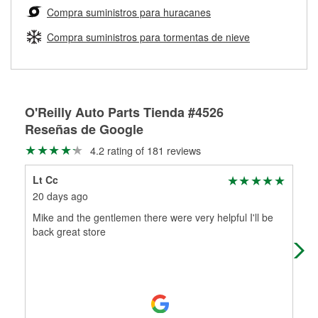
medirán tus tambores o discos para determinar si pueden
Compra suministros para huracanes
Más información sobre el Programa de Préstamo de
ser rectificados con seguridad. Si tus tambores o discos no
Herramientas de O'Reilly
pueden ser reutilizados, podemos ayudarte a encontrar las
Compra suministros para tormentas de nieve
partes de reemplazo correctas para tu reparación.
Rectificación de tambores y discos de freno
O'Reilly Auto Parts Tienda #4526
Reseñas de Google
4.2 rating of 181 reviews
Lt Cc
Sco
20 days ago
6 m
Mike and the gentlemen there were very helpful I'll be
Ash
back great store
awe
cust