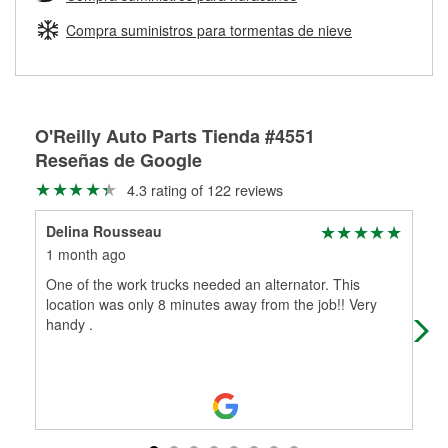
Más información sobre el Programa de Préstamo de
ser rectificados con seguridad. Si tus tambores o discos no
Herramientas de O'Reilly
pueden ser reutilizados, podemos ayudarte a encontrar las
Compra suministros para tormentas de nieve
partes de reemplazo correctas para tu reparación.
Rectificación de tambores y discos de freno
O'Reilly Auto Parts Tienda #4551
Reseñas de Google
4.3 rating of 122 reviews
Delina Rousseau
Gab
1 month ago
1 m
One of the work trucks needed an alternator. This
Nev
location was only 8 minutes away from the job!! Very
but
handy .
and