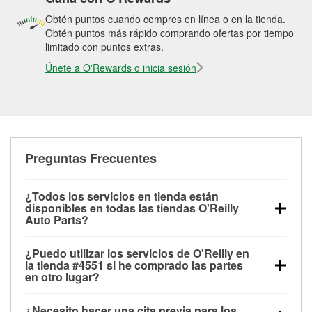
Obtén puntos cuando compres en línea o en la tienda.
Obtén puntos más rápido comprando ofertas por tiempo
limitado con puntos extras.
Únete a O'Rewards o inicia sesión
Preguntas Frecuentes
¿Todos los servicios en tienda están
disponibles en todas las tiendas O'Reilly
Auto Parts?
Todos los servicios gratuitos de tienda, incluyendo
¿Puedo utilizar los servicios de O'Reilly en
las pruebas de batería, pruebas de alternador y
la tienda #4551 si he comprado las partes
motor de arranque, revisión de la luz “Check Engine”
en otro lugar?
con O'Reilly VeriScan® e instalación de
Puedes solicitar la mayoría de los servicios en tienda
limpiaparabrisas o bombillas, están disponibles en
¿Necesito hacer una cita previa para los