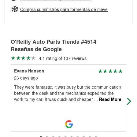
Más información sobre el Programa de Préstamo de
ser rectificados con seguridad. Si tus tambores o discos no
Herramientas de O'Reilly
pueden ser reutilizados, podemos ayudarte a encontrar las
Compra suministros para tormentas de nieve
partes de reemplazo correctas para tu reparación.
Rectificación de tambores y discos de freno
O'Reilly Auto Parts Tienda #4514
Reseñas de Google
4.1 rating of 137 reviews
Evans Hanson
Cha
26 days ago
3 m
They were fantastic, it was busy but the communication
The
between the desk and the mechanics expedited the
work to my car. It was quick and cheaper
...
Read More