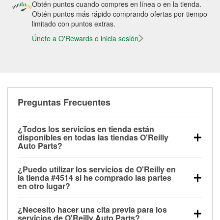
Obtén puntos cuando compres en línea o en la tienda.
Obtén puntos más rápido comprando ofertas por tiempo
limitado con puntos extras.
Únete a O'Rewards o inicia sesión
Preguntas Frecuentes
¿Todos los servicios en tienda están
disponibles en todas las tiendas O'Reilly
Auto Parts?
Todos los servicios gratuitos de tienda, incluyendo
¿Puedo utilizar los servicios de O'Reilly en
las pruebas de batería, pruebas de alternador y
la tienda #4514 si he comprado las partes
motor de arranque, revisión de la luz “Check Engine”
en otro lugar?
con O'Reilly VeriScan® e instalación de
Puedes solicitar la mayoría de los servicios en tienda
limpiaparabrisas o bombillas, están disponibles en
¿Necesito hacer una cita previa para los
de O'Reilly Auto Parts que estén disponibles en la
todas las tiendas O'Reilly Auto Parts. La tienda
servicios de O'Reilly Auto Parts?