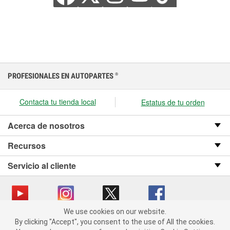
PROFESIONALES EN AUTOPARTES
®
Contacta tu tienda local
Estatus de tu orden
Acerca de nosotros
Recursos
Servicio al cliente
We use cookies on our website.
We use cookies on our website. By clicking "Accept", you consent
Copyright © 2008-2026 O’Reilly Auto Parts v OST_3.2.0.0.729 (3) cv1361
By clicking "Accept", you consent to the use of All the cookies.
to the use of All the cookies.
catalog_main