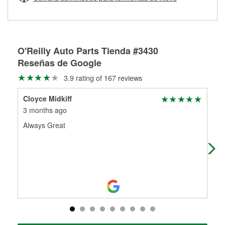
Más información sobre el Programa de Préstamo de
ser rectificados con seguridad. Si tus tambores o discos no
Herramientas de O'Reilly
pueden ser reutilizados, podemos ayudarte a encontrar las
partes de reemplazo correctas para tu reparación.
Rectificación de tambores y discos de freno
O'Reilly Auto Parts Tienda #3430
Reseñas de Google
3.9 rating of 167 reviews
Cloyce Midkiff
Tal
3 months ago
3 m
Always Great
Tho
nic