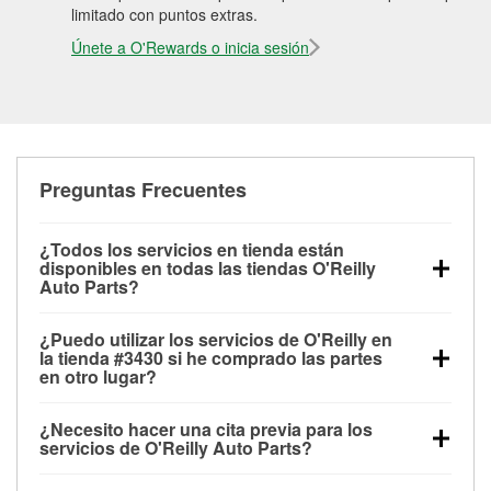
limitado con puntos extras.
Únete a O'Rewards o inicia sesión
Preguntas Frecuentes
¿Todos los servicios en tienda están
disponibles en todas las tiendas O'Reilly
Auto Parts?
Todos los servicios gratuitos de tienda, incluyendo
¿Puedo utilizar los servicios de O'Reilly en
las pruebas de batería, pruebas de alternador y
la tienda #3430 si he comprado las partes
motor de arranque, revisión de la luz “Check Engine”
en otro lugar?
con O'Reilly VeriScan® e instalación de
Puedes solicitar la mayoría de los servicios en tienda
limpiaparabrisas o bombillas, están disponibles en
¿Necesito hacer una cita previa para los
de O'Reilly Auto Parts que estén disponibles en la
todas las tiendas O'Reilly Auto Parts. La tienda
servicios de O'Reilly Auto Parts?
tienda #3430 de Fenton, MI aunque hayas comprado
O'Reilly #3430 de Fenton, MI también ofrece
No es necesario agendar una cita para ninguno de
las partes en otro sitio. Los servicios como pruebas