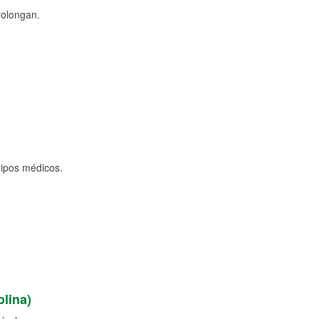
rolongan.
uipos médicos.
lina)