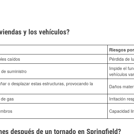
viendas y los vehículos?
Riesgos por
bles caídos
Pérdida de lu
Impide el fu
 de suministro
vehículos va
ñar o desplazar estas estructuras, provocando la
Daños mater
s de gas
Irritación res
ombros
Capacidad li
es después de un tornado en Springfield?