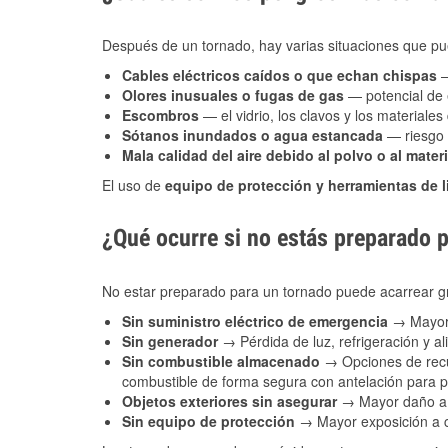
Después de un tornado, hay varias situaciones que pu
Cables eléctricos caídos o que echan chispas
—
Olores inusuales o fugas de gas
— potencial de 
Escombros
— el vidrio, los clavos y los materiale
Sótanos inundados o agua estancada
— riesgo 
Mala calidad del aire debido al polvo o al materi
El uso de
equipo de protección y herramientas de 
¿Qué ocurre si no estás preparado 
No estar preparado para un tornado puede acarrear g
Sin suministro eléctrico de emergencia
→ Mayor 
Sin generador
→ Pérdida de luz, refrigeración y al
Sin combustible almacenado
→ Opciones de recu
combustible de forma segura con antelación para
Objetos exteriores sin asegurar
→ Mayor daño a 
Sin equipo de protección
→ Mayor exposición a co