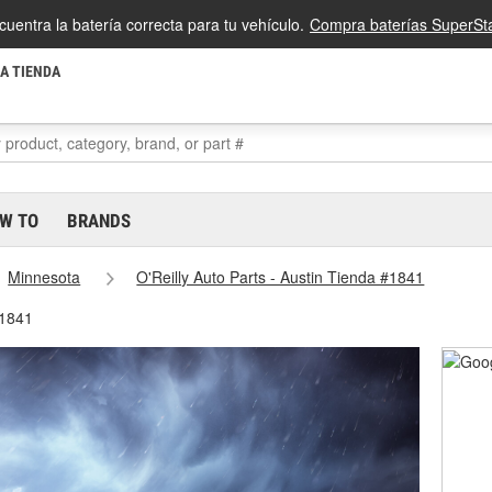
cuentra la batería correcta para tu vehículo.
Compra baterías SuperSta
LA TIENDA
W TO
BRANDS
Minnesota
O'Reilly Auto Parts - Austin Tienda #1841
#1841