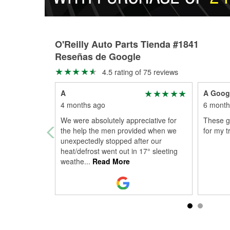
O'Reilly Auto Parts Tienda #1841
Reseñas de Google
4.5 rating of 75 reviews
A
A Goog
4 months ago
6 month
We were absolutely appreciative for
These g
the help the men provided when we
for my t
unexpectedly stopped after our
heat/defrost went out in 17° sleeting
weathe
...
Read More