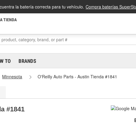
cuentra la batería correcta para tu vehículo.
Compra baterías SuperSta
LA TIENDA
W TO
BRANDS
Minnesota
O'Reilly Auto Parts - Austin Tienda #1841
da #1841