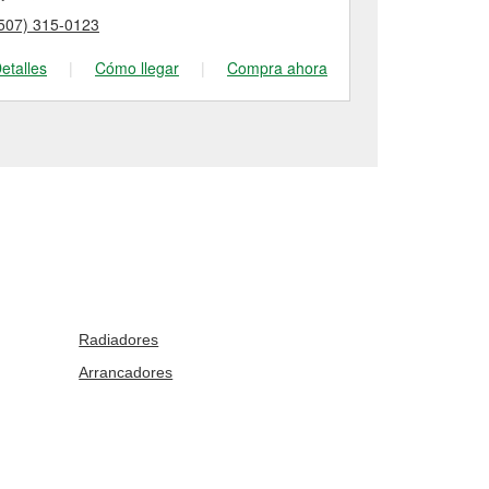
507) 315-0123
(507) 455-17
etalles
|
Cómo llegar
|
Compra ahora
Detalles
|
Radiadores
Arrancadores