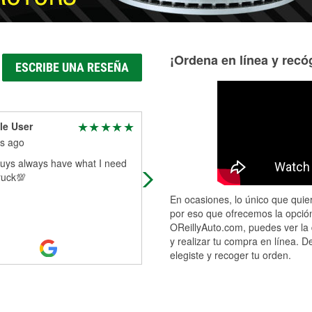
¡Ordena en línea y recóg
ESCRIBE UNA RESEÑA
le User
Randall Long
s ago
9 months ago
uys always have what I need
People know there's nothing they t
ruck💯
you good that's good that's all matt
En ocasiones, lo único que quier
por eso que ofrecemos la opción
OReillyAuto.com, puedes ver la 
y realizar tu compra en línea. D
elegiste y recoger tu orden.