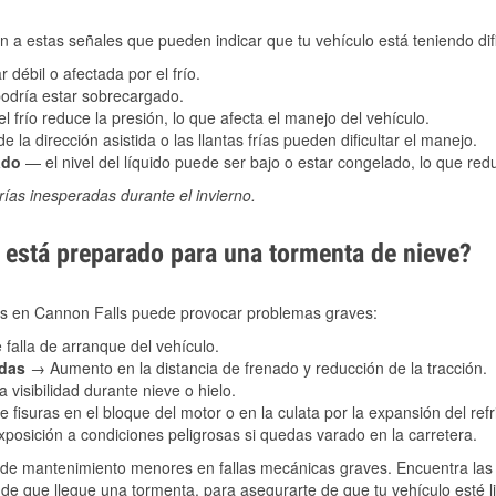
 a estas señales que pueden indicar que tu vehículo está teniendo difi
 débil o afectada por el frío.
podría estar sobrecargado.
l frío reduce la presión, lo que afecta el manejo del vehículo.
e la dirección asistida o las llantas frías pueden dificultar el manejo.
ado
— el nivel del líquido puede ser bajo o estar congelado, lo que reduc
ías inesperadas durante el invierno.
está preparado para una tormenta de nieve?
les en Cannon Falls puede provocar problemas graves:
 falla de arranque del vehículo.
adas
→ Aumento en la distancia de frenado y reducción de la tracción.
 visibilidad durante nieve o hielo.
 fisuras en el bloque del motor o en la culata por la expansión del refr
posición a condiciones peligrosas si quedas varado en la carretera.
de mantenimiento menores en fallas mecánicas graves. Encuentra las p
de que llegue una tormenta, para asegurarte de que tu vehículo esté li