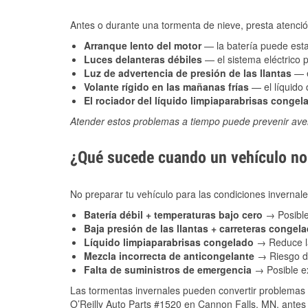
Antes o durante una tormenta de nieve, presta atención
Arranque lento del motor
— la batería puede estar
Luces delanteras débiles
— el sistema eléctrico 
Luz de advertencia de presión de las llantas
— e
Volante rígido en las mañanas frías
— el líquido d
El rociador del líquido limpiaparabrisas congel
Atender estos problemas a tiempo puede prevenir aver
¿Qué sucede cuando un vehículo no 
No preparar tu vehículo para las condiciones inverna
Batería débil + temperaturas bajo cero
→ Posible
Baja presión de las llantas + carreteras congel
Líquido limpiaparabrisas congelado
→ Reduce la
Mezcla incorrecta de anticongelante
→ Riesgo de
Falta de suministros de emergencia
→ Posible ex
Las tormentas invernales pueden convertir problemas 
O’Reilly Auto Parts #1520 en Cannon Falls, MN, antes 