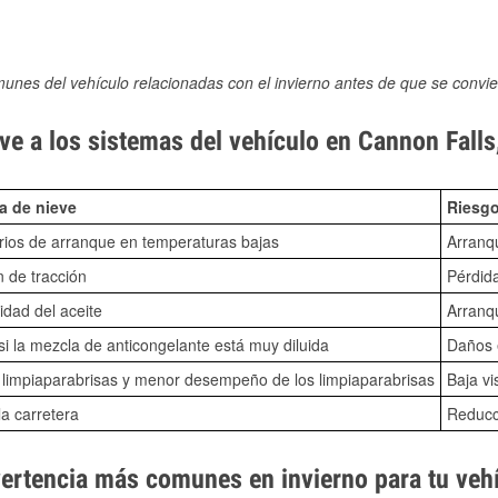
munes del vehículo relacionadas con el invierno antes de que se convie
ve a los sistemas del vehículo en Cannon Fall
a de nieve
Riesgo
ios de arranque en temperaturas bajas
Arranq
n de tracción
Pérdida
idad del aceite
Arranqu
i la mezcla de anticongelante está muy diluida
Daños e
o limpiaparabrisas y menor desempeño de los limpiaparabrisas
Baja vi
la carretera
Reducci
vertencia más comunes en invierno para tu veh