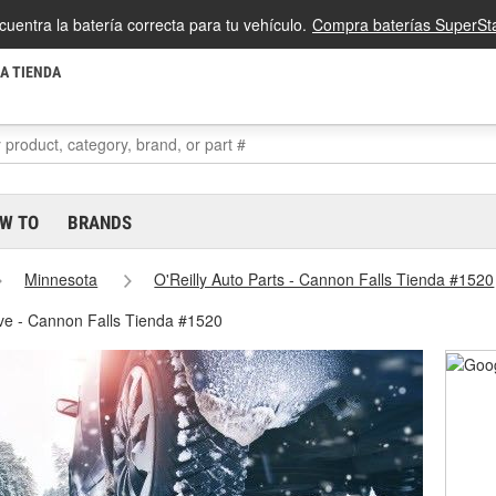
cuentra la batería correcta para tu vehículo.
Compra baterías SuperSta
LA TIENDA
W TO
BRANDS
Minnesota
O'Reilly Auto Parts - Cannon Falls Tienda #1520
eve - Cannon Falls Tienda #1520