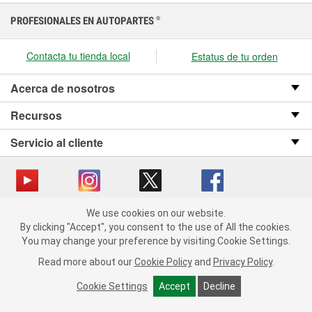
PROFESIONALES EN AUTOPARTES
®
Contacta tu tienda local
Estatus de tu orden
Acerca de nosotros
Recursos
Servicio al cliente
We use cookies on our website.
Copyright © 2008-2026 O’Reilly Auto Parts v OST_3.2.0.0.729 (3) cv1361
We use cookies on our website. By clicking "Accept", you consent
By clicking "Accept", you consent to the use of All the cookies.
catalog_main
to the use of All the cookies.
You may change your preference by visiting Cookie Settings.
You may change your preference by visiting Cookie Settings.
Política de privacidad
Ley de transparencia en las cadenas de suministro
Read more about our
Read more about our
Cookie Policy
Cookie Policy
and
and
Privacy Policy
Privacy Policy
.
.
de California
Cookie Settings
Cookie Settings
Accept
Accept
Decline
Decline