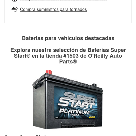
Más información sobre el Programa de Préstamo de
ser rectificados con seguridad. Si tus tambores o discos no
Herramientas de O'Reilly
pueden ser reutilizados, podemos ayudarte a encontrar las
Compra suministros para tornados
partes de reemplazo correctas para tu reparación.
Rectificación de tambores y discos de freno
Baterías para vehículos destacadas
Explora nuestra selección de Baterías Super
Start® en la tienda #1503 de O'Reilly Auto
Parts®