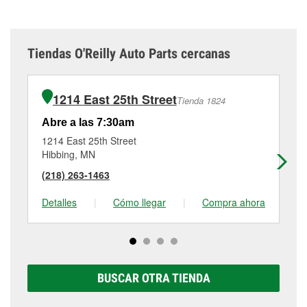
Tiendas O'Reilly Auto Parts cercanas
1214 East 25th Street
Tienda 1824
Abre a las 7:30am
Ab
1214 East 25th Street
10
Hibbing, MN
Vi
(218) 263-1463
(2
Detalles
|
Cómo llegar
|
Compra ahora
De
BUSCAR OTRA TIENDA