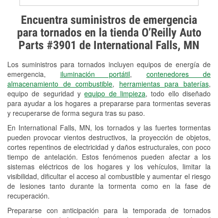
Prueba de alternadores y
Encuentra suministros de emergencia
arrancadores
para tornados en la tienda O’Reilly Auto
Parts #3901 de International Falls, MN
Revisión de la luz "Check Engine"
Los suministros para tornados incluyen equipos de energía de
Reciclaje de baterías y aceite
emergencia,
iluminación portátil
,
contenedores de
almacenamiento de combustible
,
herramientas para baterías
,
Instalación de bombillas de faros
equipo de seguridad y
equipo de limpieza
, todo ello diseñado
Instalación de limpiaparabrisas
para ayudar a los hogares a prepararse para tormentas severas
y recuperarse de forma segura tras su paso.
Programa de Préstamo de
En International Falls, MN, los tornados y las fuertes tormentas
Herramientas
pueden provocar vientos destructivos, la proyección de objetos,
cortes repentinos de electricidad y daños estructurales, con poco
Rectificación de tambores y discos de
tiempo de antelación. Estos fenómenos pueden afectar a los
freno
sistemas eléctricos de los hogares y los vehículos, limitar la
visibilidad, dificultar el acceso al combustible y aumentar el riesgo
Mangueras hidráulicas a la medida
de lesiones tanto durante la tormenta como en la fase de
recuperación.
Snowstorm Supplies
Prepararse con anticipación para la temporada de tornados