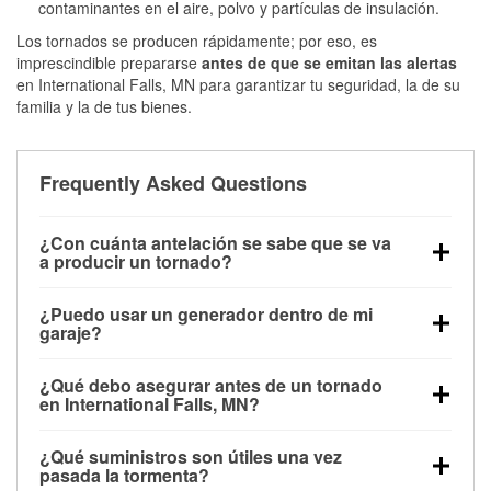
contaminantes en el aire, polvo y partículas de insulación.
Los tornados se producen rápidamente; por eso, es
imprescindible prepararse
antes de que se emitan las alertas
en International Falls, MN para garantizar tu seguridad, la de su
familia y la de tus bienes.
Frequently Asked Questions
¿Con cuánta antelación se sabe que se va
a producir un tornado?
Algunos tornados en International Falls, MN se
¿Puedo usar un generador dentro de mi
forman sin apenas previo aviso. Las alertas pueden
garaje?
emitirse minutos antes de que toquen tierra, por lo
No. Los generadores deben funcionar al aire libre, a
que es fundamental prepararse antes de la tormenta.
¿Qué debo asegurar antes de un tornado
una distancia mínima de 20 pies de puertas y
en International Falls, MN?
ventanas, para evitar la acumulación de monóxido
Los muebles de exterior, parrillas, herramientas,
de carbono y posibles lesiones.
¿Qué suministros son útiles una vez
trampolines y cualquier objeto suelto del jardín
pasada la tormenta?
deben asegurarse o guardarse para reducir la