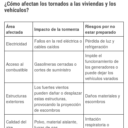
¿Cómo afectan los tornados a las viviendas y los
vehículos?
Área
Riesgos por no
Impacto de la tormenta
afectada
estar preparado
Fallos en la red eléctrica o
Pérdida de luz y
Electricidad
cables caídos
refrigeración
Impide el
funcionamiento de
Acceso al
Gasolineras cerradas o
los generadores o
combustible
cortes de suministro
puede dejar los
vehículos varados
Los fuertes vientos
pueden dañar o desplazar
Estructuras
Daños materiales y
estas estructuras,
exteriores
escombros
provocando la proyección
de escombros
Irritación
Calidad del
Polvo, material aislante,
respiratoria o
aire
fugas de gas