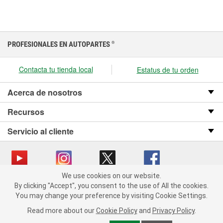
PROFESIONALES EN AUTOPARTES
®
Contacta tu tienda local
Estatus de tu orden
Acerca de nosotros
Recursos
Servicio al cliente
We use cookies on our website.
We use cookies on our website. By clicking "Accept", you consent
Copyright © 2008-2026 O’Reilly Auto Parts v OST_3.2.0.0.729 (3) cv1361
By clicking "Accept", you consent to the use of All the cookies.
to the use of All the cookies.
catalog_main
You may change your preference by visiting Cookie Settings.
You may change your preference by visiting Cookie Settings.
Política de privacidad
Ley de transparencia en las cadenas de suministro
Read more about our
Read more about our
Cookie Policy
Cookie Policy
and
and
Privacy Policy
Privacy Policy
.
.
de California