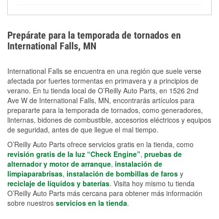
Los guantes de protección, mascarillas, linternas,
posibilidad de que vuelen con el viento.
extensiones eléctricas y herramientas de limpieza
ayudan a reducir el riesgo de lesiones durante las
Prepárate para la temporada de tornados en
labores de limpiezas.
International Falls, MN
International Falls se encuentra en una región que suele verse
afectada por fuertes tormentas en primavera y a principios de
verano. En tu tienda local de O’Reilly Auto Parts, en 1526 2nd
Ave W de International Falls, MN, encontrarás artículos para
prepararte para la temporada de tornados, como generadores,
linternas, bidones de combustible, accesorios eléctricos y equipos
de seguridad, antes de que llegue el mal tiempo.
O’Reilly Auto Parts ofrece servicios gratis en la tienda, como
revisión gratis de la luz “Check Engine”
,
pruebas de
alternador y motor de arranque
,
instalación de
limpiaparabrisas
,
instalación de bombillas de faros
y
reciclaje de líquidos y baterías
. Visita hoy mismo tu tienda
O’Reilly Auto Parts más cercana para obtener más información
sobre nuestros
servicios en la tienda
.