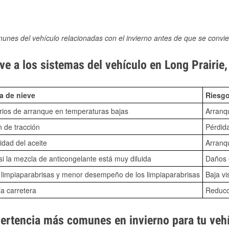
munes del vehículo relacionadas con el invierno antes de que se convie
ve a los sistemas del vehículo en Long Prairie
a de nieve
Riesgo
ios de arranque en temperaturas bajas
Arranq
n de tracción
Pérdida
idad del aceite
Arranqu
i la mezcla de anticongelante está muy diluida
Daños e
o limpiaparabrisas y menor desempeño de los limpiaparabrisas
Baja vi
la carretera
Reducci
vertencia más comunes en invierno para tu veh