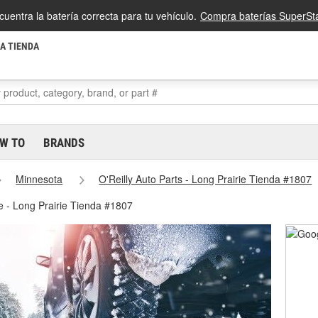
cuentra la batería correcta para tu vehículo.
Compra baterías SuperSta
LA TIENDA
W TO
BRANDS
Minnesota
O'Reilly Auto Parts - Long Prairie Tienda #1807
e - Long Prairie Tienda #1807