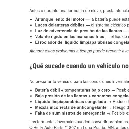
Antes o durante una tormenta de nieve, presta atención
Arranque lento del motor
— la batería puede estar
Luces delanteras débiles
— el sistema eléctrico 
Luz de advertencia de presión de las llantas
— e
Volante rígido en las mañanas frías
— el líquido d
El rociador del líquido limpiaparabrisas congel
Atender estos problemas a tiempo puede prevenir aver
¿Qué sucede cuando un vehículo no 
No preparar tu vehículo para las condiciones inverna
Batería débil + temperaturas bajo cero
→ Posible
Baja presión de las llantas + carreteras congel
Líquido limpiaparabrisas congelado
→ Reduce la
Mezcla incorrecta de anticongelante
→ Riesgo de
Falta de suministros de emergencia
→ Posible ex
Las tormentas invernales pueden convertir problemas 
O’Reilly Auto Parts #1807 en Long Prairie, MN, antes d