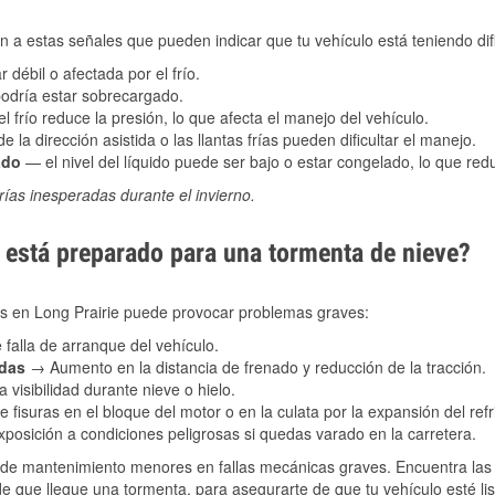
 a estas señales que pueden indicar que tu vehículo está teniendo difi
 débil o afectada por el frío.
podría estar sobrecargado.
l frío reduce la presión, lo que afecta el manejo del vehículo.
e la dirección asistida o las llantas frías pueden dificultar el manejo.
ado
— el nivel del líquido puede ser bajo o estar congelado, lo que reduc
ías inesperadas durante el invierno.
está preparado para una tormenta de nieve?
les en Long Prairie puede provocar problemas graves:
 falla de arranque del vehículo.
adas
→ Aumento en la distancia de frenado y reducción de la tracción.
 visibilidad durante nieve o hielo.
 fisuras en el bloque del motor o en la culata por la expansión del refr
posición a condiciones peligrosas si quedas varado en la carretera.
de mantenimiento menores en fallas mecánicas graves. Encuentra las p
e que llegue una tormenta, para asegurarte de que tu vehículo esté lis