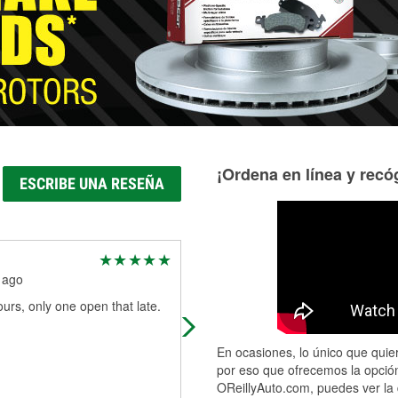
Más información acerca del servicio de mangueras hidráulic
¡Ordena en línea y recóg
ESCRIBE UNA RESEÑA
Jessica Cannon
 ago
1 month ago
urs, only one open that late.
Jeremy is awesome! His customer
service skills are on point. Good d
En ocasiones, lo único que quier
por eso que ofrecemos la opción
OReillyAuto.com, puedes ver la 