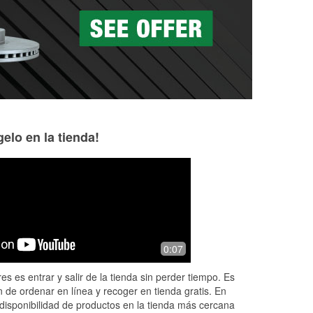
as a la medida en tu tienda local
elo en la tienda!
Josiah Smit
Vincent Zaccardi
1 month ago
2 months ago
2005 f350 is working better than ever
Great people, eas
0:07
ude.
an issue with them
es es entrar y salir de la tienda sin perder tiempo. Es
 de ordenar en línea y recoger en tienda gratis. En
disponibilidad de productos en la tienda más cercana