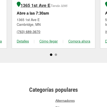
1365 1st Ave E
Tienda 3295
Abre a las 7:30am
A
1365 1st Ave E
5
Cambridge, MN
I
(763) 689-3670
(
ra
Detalles
|
Cómo llegar
|
Compra ahora
D
Categorías populares
Alternadores