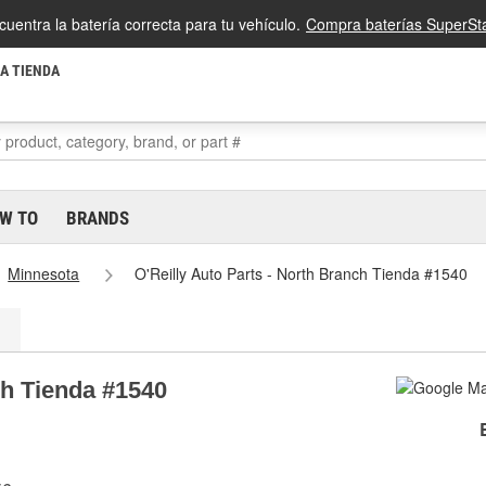
cuentra la batería correcta para tu vehículo.
Compra baterías SuperSta
LA TIENDA
W TO
BRANDS
Minnesota
O'Reilly Auto Parts - North Branch Tienda #1540
ch Tienda #1540