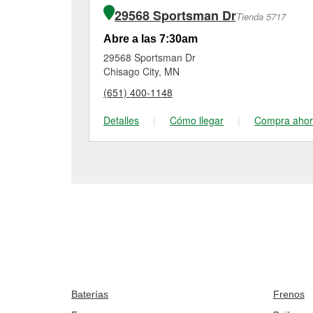
29568 Sportsman Dr
Tienda 5717
Abre a las 7:30am
29568 Sportsman Dr
Chisago City, MN
(651) 400-1148
Detalles
|
Cómo llegar
|
Compra aho
Baterías
Frenos