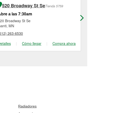
520 Broadway St Se
Tienda 5759
bre a las 7:30am
Abre a las
20 Broadway St Se
831 West Br
santi, MN
Forest Lake,
612) 263-6530
(651) 464-78
etalles
|
Cómo llegar
|
Compra ahora
Detalles
|
Radiadores