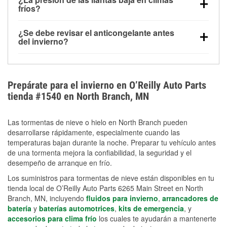
la congelación y ayuda a disolver la sal y la nieve
arranque.
fríos?
derretida en la carretera para mejorar la visibilidad.
Sí. La presión de las llantas normalmente disminuye
¿Se debe revisar el anticongelante antes
alrededor de 1 PSI por cada 10 °F que baja la
del invierno?
temperatura. Puedes obtener más información sobre
Sí. Una mezcla adecuada del anticongelante protege
la baja presión en invierno en nuestro artículo.
el motor contra la congelación, las grietas internas y
el sobrecalentamiento en condiciones de frío
Prepárate para el invierno en O’Reilly Auto Parts
extremo. Aprende cómo comprobar la protección
tienda #1540 en North Branch, MN
anticongelante en nuestra sección How-To.
Las tormentas de nieve o hielo en North Branch pueden
desarrollarse rápidamente, especialmente cuando las
temperaturas bajan durante la noche. Preparar tu vehículo antes
de una tormenta mejora la confiabilidad, la seguridad y el
desempeño de arranque en frío.
Los suministros para tormentas de nieve están disponibles en tu
tienda local de O’Reilly Auto Parts 6265 Main Street en North
Branch, MN, incluyendo
fluidos para invierno
,
arrancadores de
batería
y
baterías automotrices
,
kits de emergencia
, y
accesorios para clima frío
los cuales te ayudarán a mantenerte