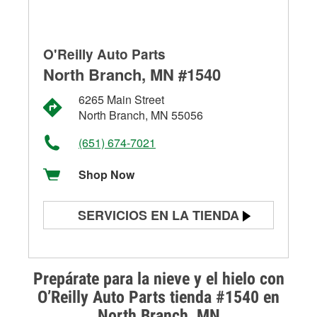
O'Reilly Auto Parts
North Branch, MN #1540
6265 Main Street
North Branch, MN 55056
(651) 674-7021
Shop Now
SERVICIOS EN LA TIENDA
Prueba de batería
Prueba de alternadores y
Prepárate para la nieve y el hielo con
arrancadores
O’Reilly Auto Parts tienda #1540 en
North Branch, MN