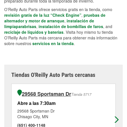
preparado durante toda la temporada de invierno.
O’Reilly Auto Parts ofrece servicios gratis en la tienda, como
revisión gratis de la luz “Check Engine”
,
pruebas de
alternador y motor de arranque
,
instalación de
limpiaparabrisas
,
instalación de bombillas de faros
, and
reciclaje de líquidos y baterías
. Visita hoy mismo tu tienda
O’Reilly Auto Parts más cercana para obtener más información
sobre nuestros
servicios en la tienda
.
Tiendas O'Reilly Auto Parts cercanas
29568 Sportsman Dr
Tienda 5717
Abre a las 7:30am
Ab
29568 Sportsman Dr
13
Chisago City, MN
Ca
(651) 400-1148
(7