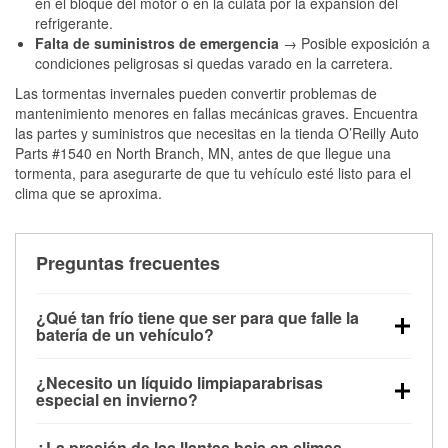
en el bloque del motor o en la culata por la expansión del
refrigerante.
Falta de suministros de emergencia
→ Posible exposición a
condiciones peligrosas si quedas varado en la carretera.
Las tormentas invernales pueden convertir problemas de
mantenimiento menores en fallas mecánicas graves. Encuentra
las partes y suministros que necesitas en la tienda O’Reilly Auto
Parts #1540 en North Branch, MN, antes de que llegue una
tormenta, para asegurarte de que tu vehículo esté listo para el
clima que se aproxima.
Preguntas frecuentes
¿Qué tan frío tiene que ser para que falle la
batería de un vehículo?
La capacidad de la batería comienza a disminuir por
¿Necesito un líquido limpiaparabrisas
debajo de los 32 °F y puede perder hasta la mitad de
especial en invierno?
su potencia de arranque cerca de los 0 °F, lo que
Sí. El líquido limpiaparabrisas para invierno resiste
aumenta la probabilidad de que el vehículo no
¿La presión de las llantas baja en climas