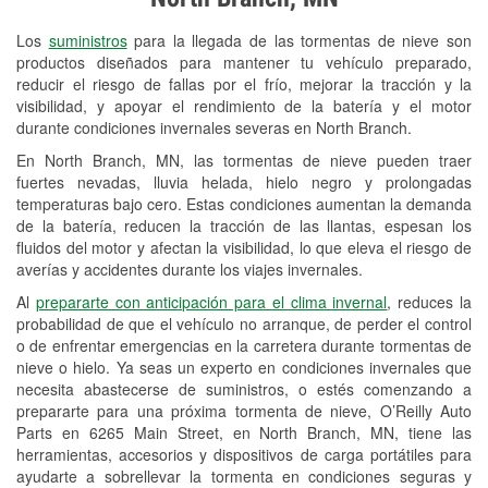
Revisión de la luz "Check Engine"
Los
suministros
para la llegada de las tormentas de nieve son
Reciclaje de baterías y aceite
productos diseñados para mantener tu vehículo preparado,
reducir el riesgo de fallas por el frío, mejorar la tracción y la
Instalación de bombillas de faros
visibilidad, y apoyar el rendimiento de la batería y el motor
Instalación de limpiaparabrisas
durante condiciones invernales severas en North Branch.
En North Branch, MN, las tormentas de nieve pueden traer
Programa de Préstamo de
fuertes nevadas, lluvia helada, hielo negro y prolongadas
Herramientas
temperaturas bajo cero. Estas condiciones aumentan la demanda
de la batería, reducen la tracción de las llantas, espesan los
Mezcla de pinturas
fluidos del motor y afectan la visibilidad, lo que eleva el riesgo de
averías y accidentes durante los viajes invernales.
Rectificación de tambores y discos de
Al
prepararte con anticipación para el clima invernal
, reduces la
freno
probabilidad de que el vehículo no arranque, de perder el control
o de enfrentar emergencias en la carretera durante tormentas de
Mangueras hidráulicas a la medida
nieve o hielo. Ya seas un experto en condiciones invernales que
necesita abastecerse de suministros, o estés comenzando a
Snowstorm Supplies
prepararte para una próxima tormenta de nieve, O’Reilly Auto
Parts en 6265 Main Street, en North Branch, MN, tiene las
Tornado Supplies
herramientas, accesorios y dispositivos de carga portátiles para
Conoce más
ayudarte a sobrellevar la tormenta en condiciones seguras y