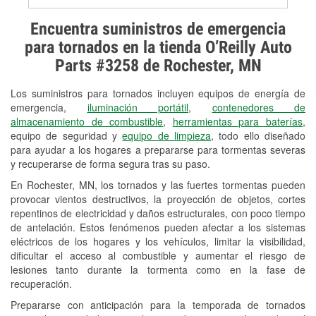
Prueba de alternadores y
Encuentra suministros de emergencia
arrancadores
para tornados en la tienda O’Reilly Auto
Parts #3258 de Rochester, MN
Revisión de la luz "Check Engine"
Los suministros para tornados incluyen equipos de energía de
Reciclaje de baterías y aceite
emergencia,
iluminación portátil
,
contenedores de
almacenamiento de combustible
,
herramientas para baterías
,
Instalación de bombillas de faros
equipo de seguridad y
equipo de limpieza
, todo ello diseñado
Instalación de limpiaparabrisas
para ayudar a los hogares a prepararse para tormentas severas
y recuperarse de forma segura tras su paso.
Programa de Préstamo de
En Rochester, MN, los tornados y las fuertes tormentas pueden
Herramientas
provocar vientos destructivos, la proyección de objetos, cortes
repentinos de electricidad y daños estructurales, con poco tiempo
Rectificación de tambores y discos de
de antelación. Estos fenómenos pueden afectar a los sistemas
freno
eléctricos de los hogares y los vehículos, limitar la visibilidad,
dificultar el acceso al combustible y aumentar el riesgo de
Snowstorm Supplies
lesiones tanto durante la tormenta como en la fase de
recuperación.
Tornado Supplies
Prepararse con anticipación para la temporada de tornados