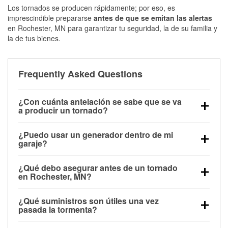
Los tornados se producen rápidamente; por eso, es
imprescindible prepararse
antes de que se emitan las alertas
en Rochester, MN para garantizar tu seguridad, la de su familia y
la de tus bienes.
Frequently Asked Questions
¿Con cuánta antelación se sabe que se va
a producir un tornado?
Algunos tornados en Rochester, MN se forman sin
¿Puedo usar un generador dentro de mi
apenas previo aviso. Las alertas pueden emitirse
garaje?
minutos antes de que toquen tierra, por lo que es
No. Los generadores deben funcionar al aire libre, a
fundamental prepararse antes de la tormenta.
¿Qué debo asegurar antes de un tornado
una distancia mínima de 20 pies de puertas y
en Rochester, MN?
ventanas, para evitar la acumulación de monóxido
Los muebles de exterior, parrillas, herramientas,
de carbono y posibles lesiones.
¿Qué suministros son útiles una vez
trampolines y cualquier objeto suelto del jardín
pasada la tormenta?
deben asegurarse o guardarse para reducir la
Los guantes de protección, mascarillas, linternas,
posibilidad de que vuelen con el viento.