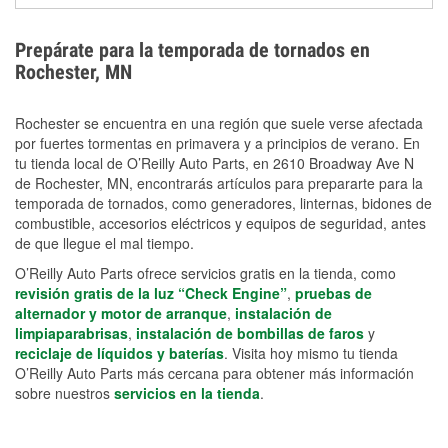
extensiones eléctricas y herramientas de limpieza
ayudan a reducir el riesgo de lesiones durante las
Prepárate para la temporada de tornados en
labores de limpiezas.
Rochester, MN
Rochester se encuentra en una región que suele verse afectada
por fuertes tormentas en primavera y a principios de verano. En
tu tienda local de O’Reilly Auto Parts, en 2610 Broadway Ave N
de Rochester, MN, encontrarás artículos para prepararte para la
temporada de tornados, como generadores, linternas, bidones de
combustible, accesorios eléctricos y equipos de seguridad, antes
de que llegue el mal tiempo.
O’Reilly Auto Parts ofrece servicios gratis en la tienda, como
revisión gratis de la luz “Check Engine”
,
pruebas de
alternador y motor de arranque
,
instalación de
limpiaparabrisas
,
instalación de bombillas de faros
y
reciclaje de líquidos y baterías
. Visita hoy mismo tu tienda
O’Reilly Auto Parts más cercana para obtener más información
sobre nuestros
servicios en la tienda
.