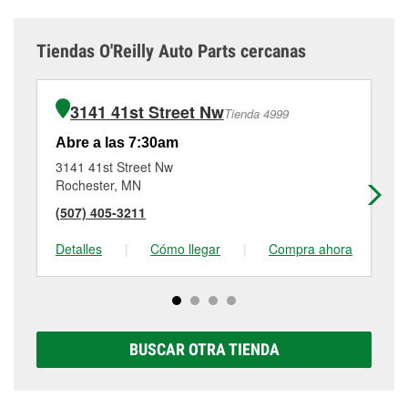
Tiendas O'Reilly Auto Parts cercanas
3141 41st Street Nw
Tienda 4999
Abre a las 7:30am
Ab
3141 41st Street Nw
20
Rochester, MN
Ro
(507) 405-3211
(5
Detalles
|
Cómo llegar
|
Compra ahora
De
BUSCAR OTRA TIENDA