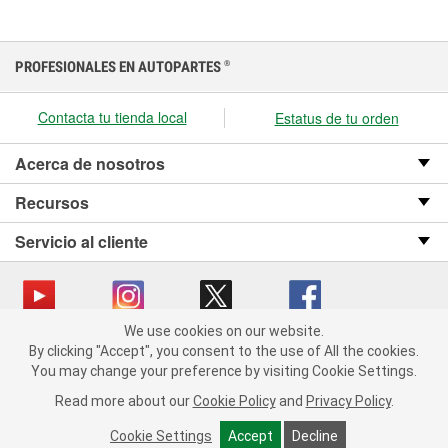
PROFESIONALES EN AUTOPARTES
®
Contacta tu tienda local
Estatus de tu orden
Acerca de nosotros
Recursos
Servicio al cliente
We use cookies on our website.
We use cookies on our website. By clicking "Accept", you consent
Copyright © 2008-2026 O’Reilly Auto Parts v OST_3.2.0.0.729 (3) cv1361
By clicking "Accept", you consent to the use of All the cookies.
to the use of All the cookies.
catalog_main
You may change your preference by visiting Cookie Settings.
You may change your preference by visiting Cookie Settings.
Política de privacidad
Ley de transparencia en las cadenas de suministro
Read more about our
Read more about our
Cookie Policy
Cookie Policy
and
and
Privacy Policy
Privacy Policy
.
.
de California
Cookie Settings
Cookie Settings
Accept
Accept
Decline
Decline