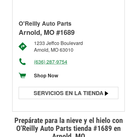
O'Reilly Auto Parts
Arnold, MO #1689
1233 Jeffco Boulevard
Arnold, MO 63010
(636) 287-9754
Shop Now
SERVICIOS EN LA TIENDA
Prueba de batería
Prueba de alternadores y
Prepárate para la nieve y el hielo con
arrancadores
O’Reilly Auto Parts tienda #1689 en
Arnold, MO