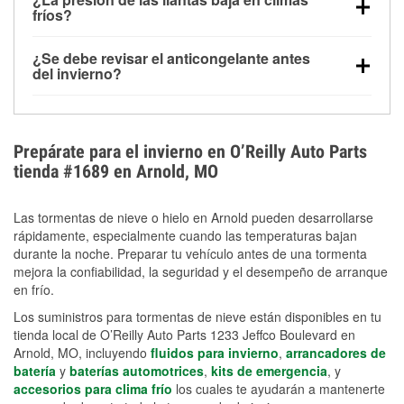
la congelación y ayuda a disolver la sal y la nieve
arranque.
fríos?
derretida en la carretera para mejorar la visibilidad.
Sí. La presión de las llantas normalmente disminuye
¿Se debe revisar el anticongelante antes
alrededor de 1 PSI por cada 10 °F que baja la
del invierno?
temperatura. Puedes obtener más información sobre
Sí. Una mezcla adecuada del anticongelante protege
la baja presión en invierno en nuestro artículo.
el motor contra la congelación, las grietas internas y
el sobrecalentamiento en condiciones de frío
Prepárate para el invierno en O’Reilly Auto Parts
extremo. Aprende cómo comprobar la protección
tienda #1689 en Arnold, MO
anticongelante en nuestra sección How-To.
Las tormentas de nieve o hielo en Arnold pueden desarrollarse
rápidamente, especialmente cuando las temperaturas bajan
durante la noche. Preparar tu vehículo antes de una tormenta
mejora la confiabilidad, la seguridad y el desempeño de arranque
en frío.
Los suministros para tormentas de nieve están disponibles en tu
tienda local de O’Reilly Auto Parts 1233 Jeffco Boulevard en
Arnold, MO, incluyendo
fluidos para invierno
,
arrancadores de
batería
y
baterías automotrices
,
kits de emergencia
, y
accesorios para clima frío
los cuales te ayudarán a mantenerte