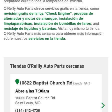
preparado durante toda la temporada de invierno.
O’Reilly Auto Parts ofrece servicios gratis en la tienda, como
revisión gratis de la luz “Check Engine”
,
pruebas de
alternador y motor de arranque
,
instalación de
limpiaparabrisas
,
instalación de bombillas de faros
, and
reciclaje de líquidos y baterías
. Visita hoy mismo tu tienda
O’Reilly Auto Parts más cercana para obtener más información
sobre nuestros
servicios en la tienda
.
Tiendas O'Reilly Auto Parts cercanas
10622 Baptist Church Rd
Tienda 1643
Abre a las 7:30am
Ab
10622 Baptist Church Rd
50
Saint Louis, MO
Fe
(314) 842-4738
(6