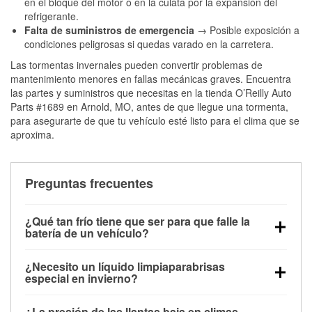
en el bloque del motor o en la culata por la expansión del
refrigerante.
Falta de suministros de emergencia
→ Posible exposición a
condiciones peligrosas si quedas varado en la carretera.
Las tormentas invernales pueden convertir problemas de
mantenimiento menores en fallas mecánicas graves. Encuentra
las partes y suministros que necesitas en la tienda O’Reilly Auto
Parts #1689 en Arnold, MO, antes de que llegue una tormenta,
para asegurarte de que tu vehículo esté listo para el clima que se
aproxima.
Preguntas frecuentes
¿Qué tan frío tiene que ser para que falle la
batería de un vehículo?
La capacidad de la batería comienza a disminuir por
¿Necesito un líquido limpiaparabrisas
debajo de los 32 °F y puede perder hasta la mitad de
especial en invierno?
su potencia de arranque cerca de los 0 °F, lo que
Sí. El líquido limpiaparabrisas para invierno resiste
aumenta la probabilidad de que el vehículo no
¿La presión de las llantas baja en climas