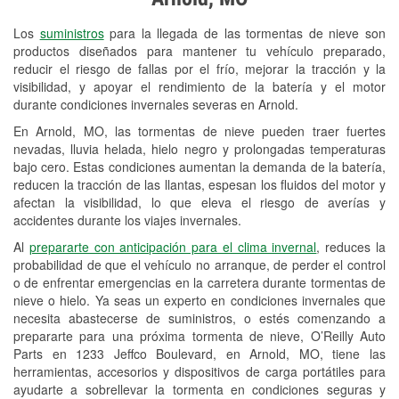
Revisión de la luz "Check Engine"
Los
suministros
para la llegada de las tormentas de nieve son
Reciclaje de baterías y aceite
productos diseñados para mantener tu vehículo preparado,
reducir el riesgo de fallas por el frío, mejorar la tracción y la
Instalación de bombillas de faros
visibilidad, y apoyar el rendimiento de la batería y el motor
Instalación de limpiaparabrisas
durante condiciones invernales severas en Arnold.
En Arnold, MO, las tormentas de nieve pueden traer fuertes
Programa de Préstamo de
nevadas, lluvia helada, hielo negro y prolongadas temperaturas
Herramientas
bajo cero. Estas condiciones aumentan la demanda de la batería,
reducen la tracción de las llantas, espesan los fluidos del motor y
Rectificación de tambores y discos de
afectan la visibilidad, lo que eleva el riesgo de averías y
freno
accidentes durante los viajes invernales.
Al
prepararte con anticipación para el clima invernal
, reduces la
Snowstorm Supplies
probabilidad de que el vehículo no arranque, de perder el control
o de enfrentar emergencias en la carretera durante tormentas de
Tornado Supplies
nieve o hielo. Ya seas un experto en condiciones invernales que
Conoce más
necesita abastecerse de suministros, o estés comenzando a
prepararte para una próxima tormenta de nieve, O’Reilly Auto
Parts en 1233 Jeffco Boulevard, en Arnold, MO, tiene las
herramientas, accesorios y dispositivos de carga portátiles para
ayudarte a sobrellevar la tormenta en condiciones seguras y