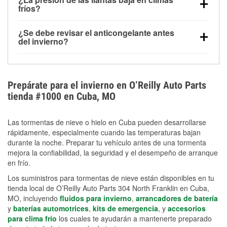
la congelación y ayuda a disolver la sal y la nieve
arranque.
fríos?
derretida en la carretera para mejorar la visibilidad.
Sí. La presión de las llantas normalmente disminuye
¿Se debe revisar el anticongelante antes
alrededor de 1 PSI por cada 10 °F que baja la
del invierno?
temperatura. Puedes obtener más información sobre
Sí. Una mezcla adecuada del anticongelante protege
la baja presión en invierno en nuestro artículo.
el motor contra la congelación, las grietas internas y
el sobrecalentamiento en condiciones de frío
Prepárate para el invierno en O’Reilly Auto Parts
extremo. Aprende cómo comprobar la protección
tienda #1000 en Cuba, MO
anticongelante en nuestra sección How-To.
Las tormentas de nieve o hielo en Cuba pueden desarrollarse
rápidamente, especialmente cuando las temperaturas bajan
durante la noche. Preparar tu vehículo antes de una tormenta
mejora la confiabilidad, la seguridad y el desempeño de arranque
en frío.
Los suministros para tormentas de nieve están disponibles en tu
tienda local de O’Reilly Auto Parts 304 North Franklin en Cuba,
MO, incluyendo
fluidos para invierno
,
arrancadores de batería
y
baterías automotrices
,
kits de emergencia
, y
accesorios
para clima frío
los cuales te ayudarán a mantenerte preparado