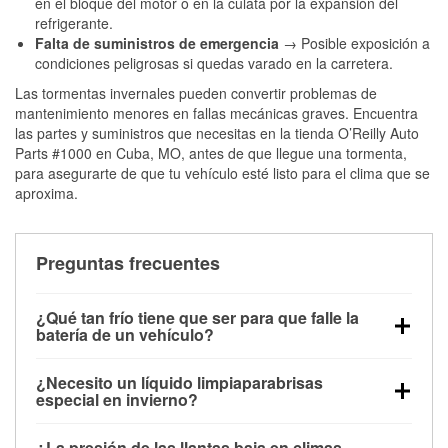
en el bloque del motor o en la culata por la expansión del
refrigerante.
Falta de suministros de emergencia
→ Posible exposición a
condiciones peligrosas si quedas varado en la carretera.
Las tormentas invernales pueden convertir problemas de
mantenimiento menores en fallas mecánicas graves. Encuentra
las partes y suministros que necesitas en la tienda O’Reilly Auto
Parts #1000 en Cuba, MO, antes de que llegue una tormenta,
para asegurarte de que tu vehículo esté listo para el clima que se
aproxima.
Preguntas frecuentes
¿Qué tan frío tiene que ser para que falle la
batería de un vehículo?
La capacidad de la batería comienza a disminuir por
¿Necesito un líquido limpiaparabrisas
debajo de los 32 °F y puede perder hasta la mitad de
especial en invierno?
su potencia de arranque cerca de los 0 °F, lo que
Sí. El líquido limpiaparabrisas para invierno resiste
aumenta la probabilidad de que el vehículo no
¿La presión de las llantas baja en climas