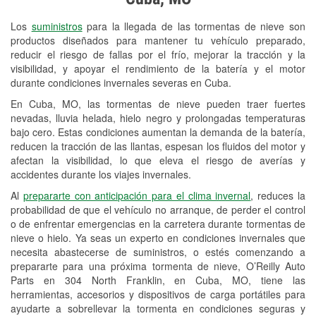
Revisión de la luz "Check Engine"
Los
suministros
para la llegada de las tormentas de nieve son
Reciclaje de baterías y aceite
productos diseñados para mantener tu vehículo preparado,
reducir el riesgo de fallas por el frío, mejorar la tracción y la
Instalación de bombillas de faros
visibilidad, y apoyar el rendimiento de la batería y el motor
Instalación de limpiaparabrisas
durante condiciones invernales severas en Cuba.
En Cuba, MO, las tormentas de nieve pueden traer fuertes
Programa de Préstamo de
nevadas, lluvia helada, hielo negro y prolongadas temperaturas
Herramientas
bajo cero. Estas condiciones aumentan la demanda de la batería,
reducen la tracción de las llantas, espesan los fluidos del motor y
Mezcla de pinturas
afectan la visibilidad, lo que eleva el riesgo de averías y
accidentes durante los viajes invernales.
Rectificación de tambores y discos de
Al
prepararte con anticipación para el clima invernal
, reduces la
freno
probabilidad de que el vehículo no arranque, de perder el control
o de enfrentar emergencias en la carretera durante tormentas de
Mangueras hidráulicas a la medida
nieve o hielo. Ya seas un experto en condiciones invernales que
necesita abastecerse de suministros, o estés comenzando a
Snowstorm Supplies
prepararte para una próxima tormenta de nieve, O’Reilly Auto
Parts en 304 North Franklin, en Cuba, MO, tiene las
Tornado Supplies
herramientas, accesorios y dispositivos de carga portátiles para
Conoce más
ayudarte a sobrellevar la tormenta en condiciones seguras y