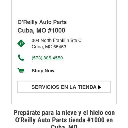
O'Reilly Auto Parts
Cuba, MO #1000
304 North Franklin Ste C
Cuba, MO 65453
(573) 885-4550
Shop Now
SERVICIOS EN LA TIENDA
Prueba de batería
Prueba de alternadores y
Prepárate para la nieve y el hielo con
arrancadores
O’Reilly Auto Parts tienda #1000 en
Cuba, MO