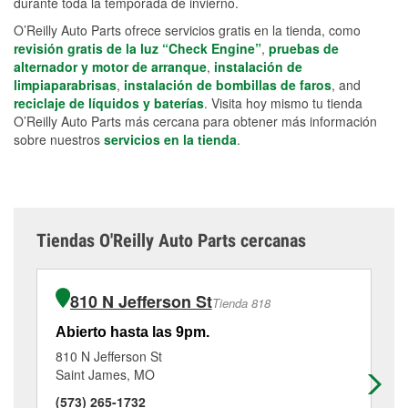
durante toda la temporada de invierno.
O’Reilly Auto Parts ofrece servicios gratis en la tienda, como
revisión gratis de la luz “Check Engine”
,
pruebas de
alternador y motor de arranque
,
instalación de
limpiaparabrisas
,
instalación de bombillas de faros
, and
reciclaje de líquidos y baterías
. Visita hoy mismo tu tienda
O’Reilly Auto Parts más cercana para obtener más información
sobre nuestros
servicios en la tienda
.
Tiendas O'Reilly Auto Parts cercanas
810 N Jefferson St
Tienda 818
Abierto hasta las 9pm.
Ab
810 N Jefferson St
66
Saint James, MO
Su
(573) 265-1732
(5