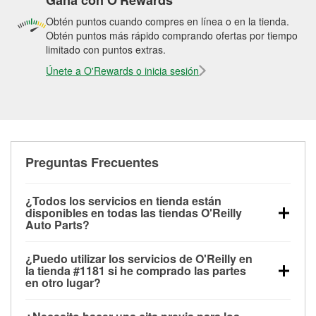
Gana con O'Rewards
Obtén puntos cuando compres en línea o en la tienda.
Obtén puntos más rápido comprando ofertas por tiempo
limitado con puntos extras.
Únete a O'Rewards o inicia sesión
Preguntas Frecuentes
¿Todos los servicios en tienda están
disponibles en todas las tiendas O'Reilly
Auto Parts?
Todos los servicios gratuitos de tienda, incluyendo
¿Puedo utilizar los servicios de O'Reilly en
las pruebas de batería, pruebas de alternador y
la tienda #1181 si he comprado las partes
motor de arranque, revisión de la luz “Check Engine”
en otro lugar?
con O'Reilly VeriScan® e instalación de
Puedes solicitar la mayoría de los servicios en tienda
limpiaparabrisas o bombillas, están disponibles en