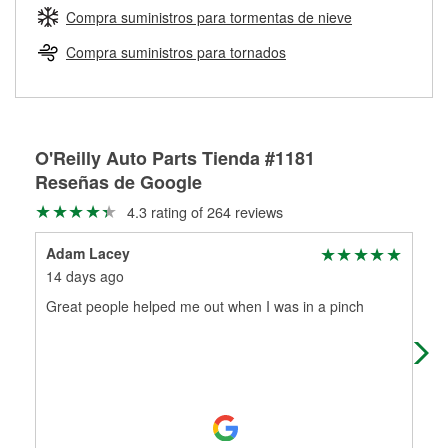
medirán tus tambores o discos para determinar si pueden
Compra suministros para tormentas de nieve
Más información sobre el Programa de Préstamo de
ser rectificados con seguridad. Si tus tambores o discos no
Herramientas de O'Reilly
pueden ser reutilizados, podemos ayudarte a encontrar las
Compra suministros para tornados
partes de reemplazo correctas para tu reparación.
Rectificación de tambores y discos de freno
O'Reilly Auto Parts Tienda #1181
Reseñas de Google
4.3 rating of 264 reviews
Adam Lacey
BI
14 days ago
2 m
Great people helped me out when I was in a pinch
Got