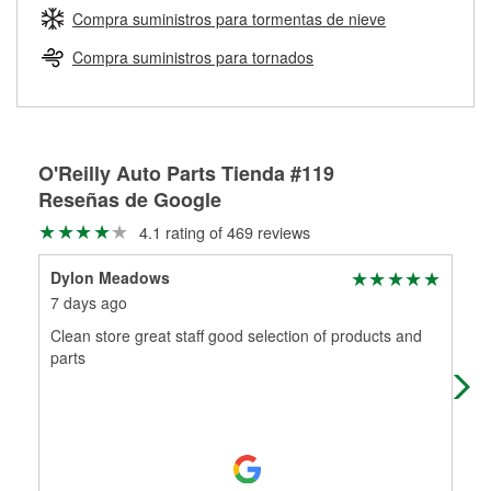
medirán tus tambores o discos para determinar si pueden
Compra suministros para tormentas de nieve
Más información sobre el Programa de Préstamo de
ser rectificados con seguridad. Si tus tambores o discos no
Herramientas de O'Reilly
pueden ser reutilizados, podemos ayudarte a encontrar las
Compra suministros para tornados
partes de reemplazo correctas para tu reparación.
Rectificación de tambores y discos de freno
O'Reilly Auto Parts Tienda #119
Reseñas de Google
4.1 rating of 469 reviews
Dylon Meadows
jim
7 days ago
15 
Clean store great staff good selection of products and
Man
parts
our
tri