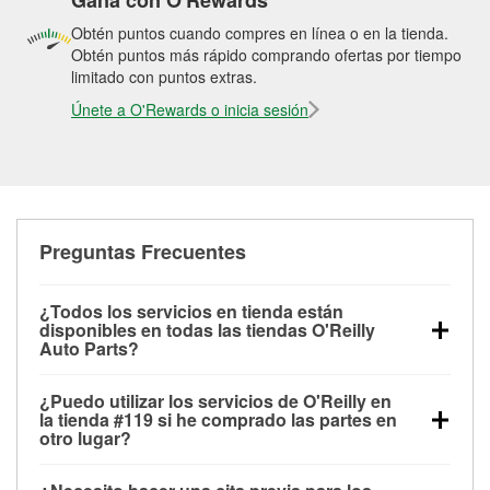
Gana con O'Rewards
Obtén puntos cuando compres en línea o en la tienda.
Obtén puntos más rápido comprando ofertas por tiempo
limitado con puntos extras.
Únete a O'Rewards o inicia sesión
Preguntas Frecuentes
¿Todos los servicios en tienda están
disponibles en todas las tiendas O'Reilly
Auto Parts?
Todos los servicios gratuitos de tienda, incluyendo
¿Puedo utilizar los servicios de O'Reilly en
las pruebas de batería, pruebas de alternador y
la tienda #119 si he comprado las partes en
motor de arranque, revisión de la luz “Check Engine”
otro lugar?
con O'Reilly VeriScan® e instalación de
Puedes solicitar la mayoría de los servicios en tienda
limpiaparabrisas o bombillas, están disponibles en