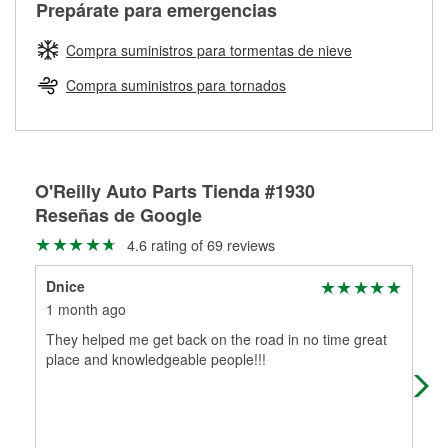
Más información sobre el Programa de Préstamo de
ser rectificados con seguridad. Si tus tambores o discos no
Prepárate para emergencias
averiada o determina los acoplamientos y la longitud
Herramientas de O'Reilly
pueden ser reutilizados, podemos ayudarte a encontrar las
adecuados para que te construyamos una nueva. O'Reilly
partes de reemplazo correctas para tu reparación.
Compra suministros para tormentas de nieve
Auto Parts tiene las mangueras y los acoples adecuados
Rectificación de tambores y discos de freno
para reparar el sistema hidráulico de tu maquinaria
Compra suministros para tornados
agrícola o de construcción.
Más información acerca del servicio de mangueras
hidráulicas a la medida en tu tienda local
O'Reilly Auto Parts Tienda #1930
Reseñas de Google
4.6 rating of 69 reviews
Dnice
Sar
1 month ago
2 m
They helped me get back on the road in no time great
The
place and knowledgeable people!!!
hel
my 