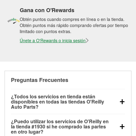
Gana con O'Rewards
Obtén puntos cuando compres en línea o en la tienda.
Obtén puntos más rápido comprando ofertas por tiempo
limitado con puntos extras.
Únete a O'Rewards o inicia sesión
Preguntas Frecuentes
¿Todos los servicios en tienda están
disponibles en todas las tiendas O'Reilly
Auto Parts?
Todos los servicios gratuitos de tienda, incluyendo
¿Puedo utilizar los servicios de O'Reilly en
las pruebas de batería, pruebas de alternador y
la tienda #1930 si he comprado las partes
motor de arranque, revisión de la luz “Check Engine”
en otro lugar?