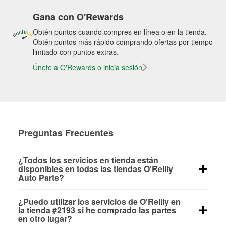
Gana con O'Rewards
Obtén puntos cuando compres en línea o en la tienda.
Obtén puntos más rápido comprando ofertas por tiempo
limitado con puntos extras.
Únete a O'Rewards o inicia sesión
Preguntas Frecuentes
¿Todos los servicios en tienda están
disponibles en todas las tiendas O'Reilly
Auto Parts?
Todos los servicios gratuitos de tienda, incluyendo
¿Puedo utilizar los servicios de O'Reilly en
las pruebas de batería, pruebas de alternador y
la tienda #2193 si he comprado las partes
motor de arranque, revisión de la luz “Check Engine”
en otro lugar?