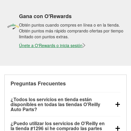
Gana con O'Rewards
Obtén puntos cuando compres en línea o en la tienda.
Obtén puntos más rápido comprando ofertas por tiempo
limitado con puntos extras.
Únete a O'Rewards o inicia sesión
Preguntas Frecuentes
¿Todos los servicios en tienda están
disponibles en todas las tiendas O'Reilly
Auto Parts?
Todos los servicios gratuitos de tienda, incluyendo
¿Puedo utilizar los servicios de O'Reilly en
las pruebas de batería, pruebas de alternador y
la tienda #1296 si he comprado las partes