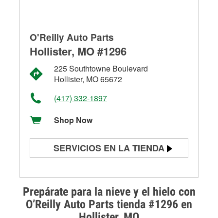
O'Reilly Auto Parts
Hollister, MO #1296
225 Southtowne Boulevard
Hollister, MO 65672
(417) 332-1897
Shop Now
SERVICIOS EN LA TIENDA
Prueba de batería
Prueba de alternadores y
Prepárate para la nieve y el hielo con
arrancadores
O’Reilly Auto Parts tienda #1296 en
Hollister, MO