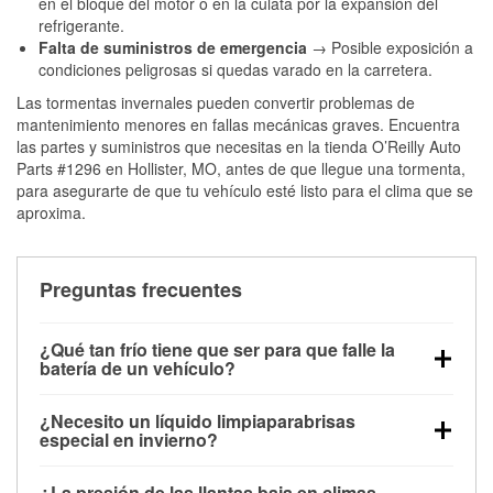
en el bloque del motor o en la culata por la expansión del
refrigerante.
Falta de suministros de emergencia
→ Posible exposición a
condiciones peligrosas si quedas varado en la carretera.
Las tormentas invernales pueden convertir problemas de
mantenimiento menores en fallas mecánicas graves. Encuentra
las partes y suministros que necesitas en la tienda O’Reilly Auto
Parts #1296 en Hollister, MO, antes de que llegue una tormenta,
para asegurarte de que tu vehículo esté listo para el clima que se
aproxima.
Preguntas frecuentes
¿Qué tan frío tiene que ser para que falle la
batería de un vehículo?
La capacidad de la batería comienza a disminuir por
¿Necesito un líquido limpiaparabrisas
debajo de los 32 °F y puede perder hasta la mitad de
especial en invierno?
su potencia de arranque cerca de los 0 °F, lo que
Sí. El líquido limpiaparabrisas para invierno resiste
aumenta la probabilidad de que el vehículo no
¿La presión de las llantas baja en climas