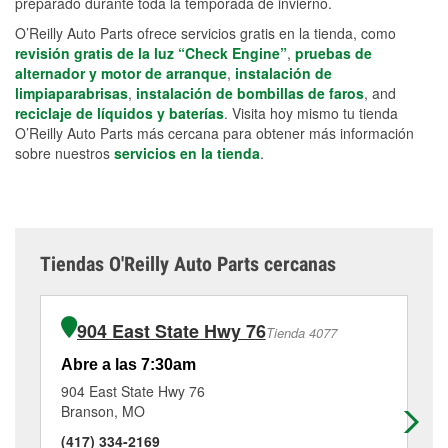
preparado durante toda la temporada de invierno.
O’Reilly Auto Parts ofrece servicios gratis en la tienda, como
revisión gratis de la luz “Check Engine”
,
pruebas de
alternador y motor de arranque
,
instalación de
limpiaparabrisas
,
instalación de bombillas de faros
, and
reciclaje de líquidos y baterías
. Visita hoy mismo tu tienda
O’Reilly Auto Parts más cercana para obtener más información
sobre nuestros
servicios en la tienda
.
Tiendas O'Reilly Auto Parts cercanas
904 East State Hwy 76
Tienda 4077
Abre a las 7:30am
Ab
904 East State Hwy 76
16
Branson, MO
Br
(417) 334-2169
(4