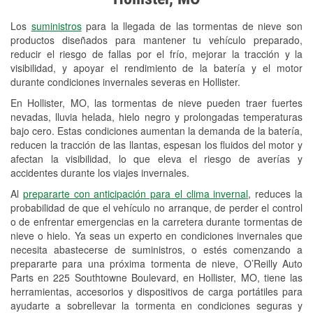
Revisión de la luz "Check Engine"
Los
suministros
para la llegada de las tormentas de nieve son
Reciclaje de baterías y aceite
productos diseñados para mantener tu vehículo preparado,
reducir el riesgo de fallas por el frío, mejorar la tracción y la
Instalación de bombillas de faros
visibilidad, y apoyar el rendimiento de la batería y el motor
Instalación de limpiaparabrisas
durante condiciones invernales severas en Hollister.
En Hollister, MO, las tormentas de nieve pueden traer fuertes
Programa de Préstamo de
nevadas, lluvia helada, hielo negro y prolongadas temperaturas
Herramientas
bajo cero. Estas condiciones aumentan la demanda de la batería,
reducen la tracción de las llantas, espesan los fluidos del motor y
Rectificación de tambores y discos de
afectan la visibilidad, lo que eleva el riesgo de averías y
freno
accidentes durante los viajes invernales.
Al
prepararte con anticipación para el clima invernal
, reduces la
Mangueras hidráulicas a la medida
probabilidad de que el vehículo no arranque, de perder el control
o de enfrentar emergencias en la carretera durante tormentas de
Snowstorm Supplies
nieve o hielo. Ya seas un experto en condiciones invernales que
necesita abastecerse de suministros, o estés comenzando a
Tornado Supplies
prepararte para una próxima tormenta de nieve, O’Reilly Auto
Conoce más
Parts en 225 Southtowne Boulevard, en Hollister, MO, tiene las
herramientas, accesorios y dispositivos de carga portátiles para
ayudarte a sobrellevar la tormenta en condiciones seguras y