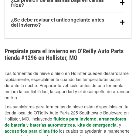
la congelación y ayuda a disolver la sal y la nieve
arranque.
fríos?
derretida en la carretera para mejorar la visibilidad.
Sí. La presión de las llantas normalmente disminuye
¿Se debe revisar el anticongelante antes
alrededor de 1 PSI por cada 10 °F que baja la
del invierno?
temperatura. Puedes obtener más información sobre
Sí. Una mezcla adecuada del anticongelante protege
la baja presión en invierno en nuestro artículo.
el motor contra la congelación, las grietas internas y
el sobrecalentamiento en condiciones de frío
Prepárate para el invierno en O’Reilly Auto Parts
extremo. Aprende cómo comprobar la protección
tienda #1296 en Hollister, MO
anticongelante en nuestra sección How-To.
Las tormentas de nieve o hielo en Hollister pueden desarrollarse
rápidamente, especialmente cuando las temperaturas bajan
durante la noche. Preparar tu vehículo antes de una tormenta
mejora la confiabilidad, la seguridad y el desempeño de arranque
en frío.
Los suministros para tormentas de nieve están disponibles en tu
tienda local de O’Reilly Auto Parts 225 Southtowne Boulevard en
Hollister, MO, incluyendo
fluidos para invierno
,
arrancadores
de batería
y
baterías automotrices
,
kits de emergencia
, y
accesorios para clima frío
los cuales te ayudarán a mantenerte