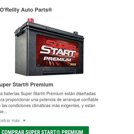
ria agrícola o de construcción.
 O'Reilly Auto Parts®
as a la medida en tu tienda local
uper Start® Premium
s baterías Super Start® Premium están diseñadas
ra proporcionar una potencia de arranque confiable
 las condiciones climáticas más exigentes, y están
se
...
ostrar más
COMPRAR SUPER START® PREMIUM