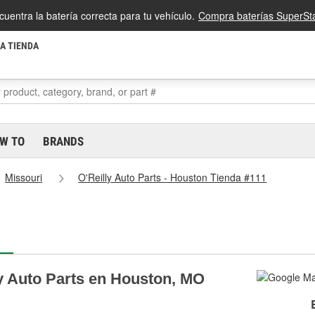
cuentra la batería correcta para tu vehículo.
Compra baterías SuperSta
LA TIENDA
W TO
BRANDS
Missouri
O'Reilly Auto Parts - Houston Tienda #111
ly Auto Parts en Houston, MO