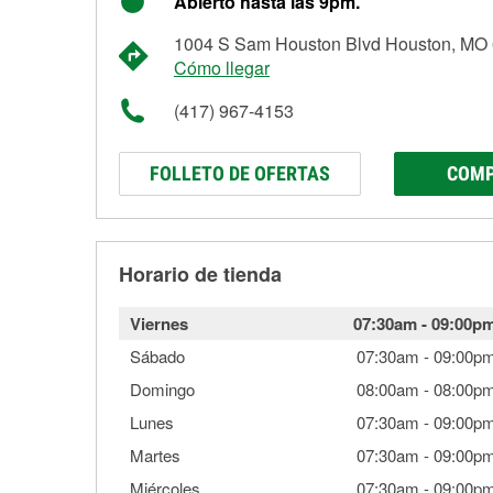
Abierto hasta las 9pm.
1004 S Sam Houston Blvd Houston, MO
Cómo llegar
(417) 967-4153
FOLLETO DE OFERTAS
COMP
Horario de tienda
Viernes
07:30am
-
09:00p
Sábado
07:30am
-
09:00p
Domingo
08:00am
-
08:00p
Lunes
07:30am
-
09:00p
Martes
07:30am
-
09:00p
Miércoles
07:30am
-
09:00p