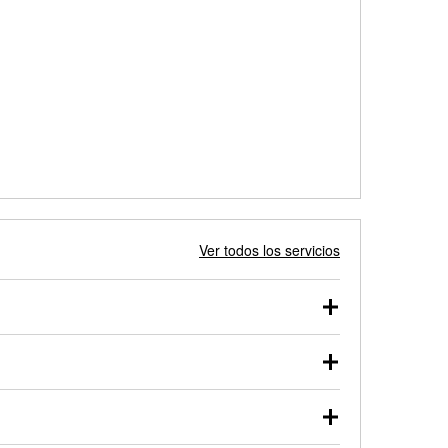
Ver todos los servicios
 autos, camionetas, SUVs, vehículos comerciales y
 probarse dentro o fuera del vehículo y cargarse en
uno de nuestros profesionales te ayudará a encontrar
otor de arranque o alternador. Lleva tu vehículo a tu
y arranque en el estacionamiento, o desmonta el
rueben.