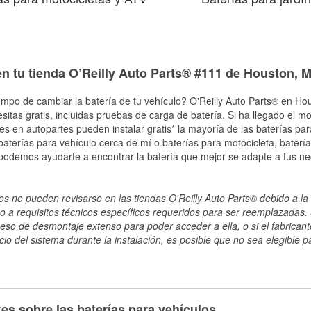
en tu tienda O’Reilly Auto Parts® #111 de Houston, 
empo de cambiar la batería de tu vehículo? O'Reilly Auto Parts® en Ho
esitas gratis, incluidas pruebas de carga de batería. Si ha llegado el 
les en autopartes pueden instalar gratis* la mayoría de las baterías pa
terías para vehículo cerca de mí o baterías para motocicleta, batería
 podemos ayudarte a encontrar la batería que mejor se adapte a tus n
s no pueden revisarse en las tiendas O'Reilly Auto Parts® debido a la 
o a requisitos técnicos específicos requeridos para ser reemplazadas. S
ceso de desmontaje extenso para poder acceder a ella, o si el fabricant
cio del sistema durante la instalación, es posible que no sea elegible pa
es sobre las baterías para vehículos