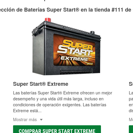
adecuados para reparar el sistema hidráulico de tu maquina
cción de Baterías Super Start® en la tienda #111 de
Más información acerca del servicio de mangueras hidráulic
Super Start® Extreme
S
Las baterías Super Start® Extreme ofrecen un mejor
La
desempeño y una vida útil más larga, incluso en
pa
condiciones de operación exigentes. Las baterías
en
Extreme está
...
di
Mostrar más
M
COMPRAR SUPER START EXTREME