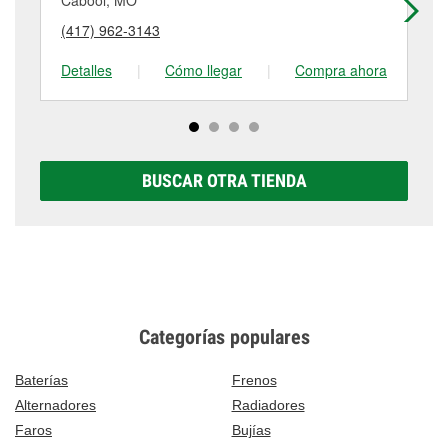
Cabool, MO
Wi
puede variar según la tienda. Contacta o visita la
más detalles, contáctanos al
(417) 926-3144
o
(417) 962-3143
(4
tienda #126 para obtener más información.
visítanos en 1701 N Main St, Mountain Grove, MO.
Detalles
|
Cómo llegar
|
Compra ahora
De
BUSCAR OTRA TIENDA
Categorías populares
Baterías
Frenos
Alternadores
Radiadores
Faros
Bujías