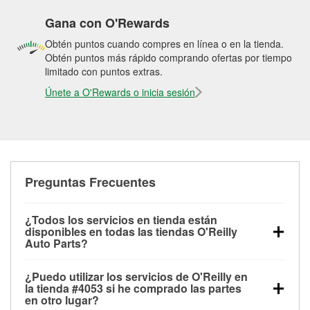
Gana con O'Rewards
Obtén puntos cuando compres en línea o en la tienda.
Obtén puntos más rápido comprando ofertas por tiempo
limitado con puntos extras.
Únete a O'Rewards o inicia sesión
Preguntas Frecuentes
¿Todos los servicios en tienda están
disponibles en todas las tiendas O'Reilly
Auto Parts?
Todos los servicios gratuitos de tienda, incluyendo
¿Puedo utilizar los servicios de O'Reilly en
las pruebas de batería, pruebas de alternador y
la tienda #4053 si he comprado las partes
motor de arranque, revisión de la luz “Check Engine”
en otro lugar?