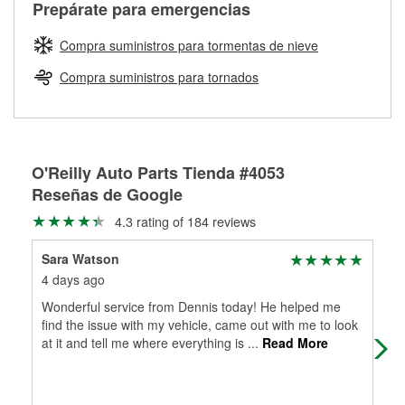
Más información sobre el Programa de Préstamo de
ser rectificados con seguridad. Si tus tambores o discos no
Prepárate para emergencias
averiada o determina los acoplamientos y la longitud
Herramientas de O'Reilly
pueden ser reutilizados, podemos ayudarte a encontrar las
adecuados para que te construyamos una nueva. O'Reilly
partes de reemplazo correctas para tu reparación.
Compra suministros para tormentas de nieve
Auto Parts tiene las mangueras y los acoples adecuados
Rectificación de tambores y discos de freno
para reparar el sistema hidráulico de tu maquinaria
Compra suministros para tornados
agrícola o de construcción.
Más información acerca del servicio de mangueras
hidráulicas a la medida en tu tienda local
O'Reilly Auto Parts Tienda #4053
Reseñas de Google
4.3 rating of 184 reviews
Sara Watson
Isa
4 days ago
18 
Wonderful service from Dennis today! He helped me
Jac
find the issue with my vehicle, came out with me to look
kin
at it and tell me where everything is
...
Read More