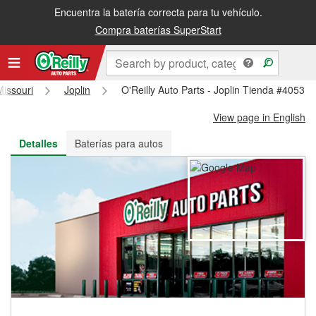
Encuentra la batería correcta para tu vehículo.
Recibe tu orden gratis al día siguiente o recógela en la tienda
Compra baterías SuperStart
Missouri
Joplin
O'Reilly Auto Parts - Joplin Tienda #4053
View page in English
Detalles
Baterías para autos