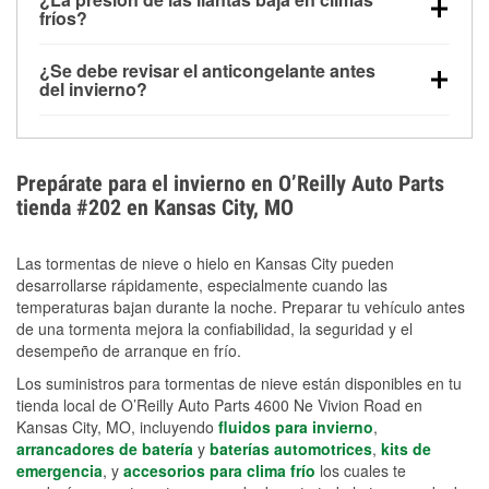
la congelación y ayuda a disolver la sal y la nieve
arranque.
fríos?
derretida en la carretera para mejorar la visibilidad.
Sí. La presión de las llantas normalmente disminuye
¿Se debe revisar el anticongelante antes
alrededor de 1 PSI por cada 10 °F que baja la
del invierno?
temperatura. Puedes obtener más información sobre
Sí. Una mezcla adecuada del anticongelante protege
la baja presión en invierno en nuestro artículo.
el motor contra la congelación, las grietas internas y
el sobrecalentamiento en condiciones de frío
Prepárate para el invierno en O’Reilly Auto Parts
extremo. Aprende cómo comprobar la protección
tienda #202 en Kansas City, MO
anticongelante en nuestra sección How-To.
Las tormentas de nieve o hielo en Kansas City pueden
desarrollarse rápidamente, especialmente cuando las
temperaturas bajan durante la noche. Preparar tu vehículo antes
de una tormenta mejora la confiabilidad, la seguridad y el
desempeño de arranque en frío.
Los suministros para tormentas de nieve están disponibles en tu
tienda local de O’Reilly Auto Parts 4600 Ne Vivion Road en
Kansas City, MO, incluyendo
fluidos para invierno
,
arrancadores de batería
y
baterías automotrices
,
kits de
emergencia
, y
accesorios para clima frío
los cuales te