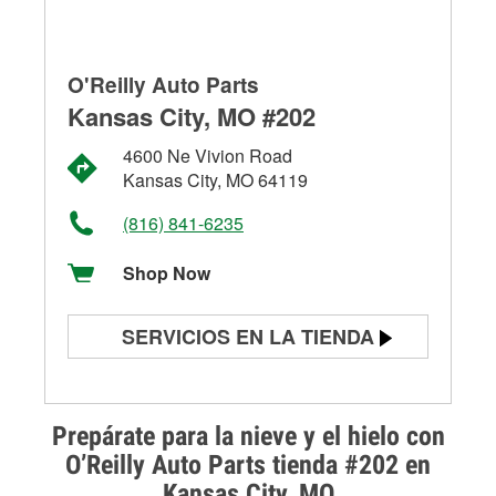
O'Reilly Auto Parts
Kansas City, MO #202
4600 Ne Vivion Road
Kansas City, MO 64119
(816) 841-6235
Shop Now
SERVICIOS EN LA TIENDA
Prueba de batería
Prueba de alternadores y
Prepárate para la nieve y el hielo con
arrancadores
O’Reilly Auto Parts tienda #202 en
Kansas City, MO