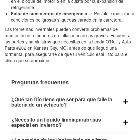
en el bloque del motor o en la culata por la expansión del
refrigerante.
Falta de suministros de emergencia
→ Posible exposición a
condiciones peligrosas si quedas varado en la carretera.
Las tormentas invernales pueden convertir problemas de
mantenimiento menores en fallas mecánicas graves. Encuentra
las partes y suministros que necesitas en la tienda O’Reilly Auto
Parts #202 en Kansas City, MO, antes de que llegue una
tormenta, para asegurarte de que tu vehículo esté listo para el
clima que se aproxima.
Preguntas frecuentes
¿Qué tan frío tiene que ser para que falle la
batería de un vehículo?
La capacidad de la batería comienza a disminuir por
¿Necesito un líquido limpiaparabrisas
debajo de los 32 °F y puede perder hasta la mitad de
especial en invierno?
su potencia de arranque cerca de los 0 °F, lo que
Sí. El líquido limpiaparabrisas para invierno resiste
aumenta la probabilidad de que el vehículo no
¿La presión de las llantas baja en climas