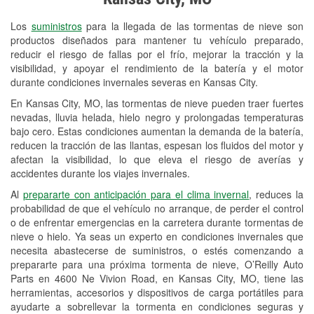
Revisión de la luz "Check Engine"
Los
suministros
para la llegada de las tormentas de nieve son
Reciclaje de baterías y aceite
productos diseñados para mantener tu vehículo preparado,
reducir el riesgo de fallas por el frío, mejorar la tracción y la
Instalación de bombillas de faros
visibilidad, y apoyar el rendimiento de la batería y el motor
Instalación de limpiaparabrisas
durante condiciones invernales severas en Kansas City.
En Kansas City, MO, las tormentas de nieve pueden traer fuertes
Programa de Préstamo de
nevadas, lluvia helada, hielo negro y prolongadas temperaturas
Herramientas
bajo cero. Estas condiciones aumentan la demanda de la batería,
reducen la tracción de las llantas, espesan los fluidos del motor y
Rectificación de tambores y discos de
afectan la visibilidad, lo que eleva el riesgo de averías y
freno
accidentes durante los viajes invernales.
Al
prepararte con anticipación para el clima invernal
, reduces la
Snowstorm Supplies
probabilidad de que el vehículo no arranque, de perder el control
o de enfrentar emergencias en la carretera durante tormentas de
Tornado Supplies
nieve o hielo. Ya seas un experto en condiciones invernales que
Conoce más
necesita abastecerse de suministros, o estés comenzando a
prepararte para una próxima tormenta de nieve, O’Reilly Auto
Parts en 4600 Ne Vivion Road, en Kansas City, MO, tiene las
herramientas, accesorios y dispositivos de carga portátiles para
ayudarte a sobrellevar la tormenta en condiciones seguras y