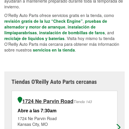
ayudarán a mantenerte preparado durante toda la temporada de
invierno.
O’Reilly Auto Parts ofrece servicios gratis en la tienda, como
revisión gratis de la luz “Check Engine”
,
pruebas de
alternador y motor de arranque
,
instalación de
limpiaparabrisas
,
instalación de bombillas de faros
, and
reciclaje de líquidos y baterías
. Visita hoy mismo tu tienda
O’Reilly Auto Parts más cercana para obtener más información
sobre nuestros
servicios en la tienda
.
Tiendas O'Reilly Auto Parts cercanas
1724 Ne Parvin Road
Tienda 143
Abre a las 7:30am
Ab
1724 Ne Parvin Road
42
Kansas City, MO
Ka