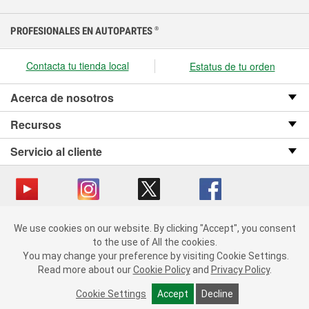
PROFESIONALES EN AUTOPARTES
®
Contacta tu tienda local
Estatus de tu orden
Acerca de nosotros
Recursos
Servicio al cliente
We use cookies on our website.
Copyright © 2008-2026 O’Reilly Auto Parts v OST_3.2.0.0.729 (3) cv1361
We use cookies on our website. By clicking "Accept", you consent
By clicking "Accept", you consent to the use of All the cookies.
catalog_main
to the use of All the cookies.
You may change your preference by visiting Cookie Settings.
You may change your preference by visiting Cookie Settings.
Política de privacidad
Ley de transparencia en las cadenas de suministro
Read more about our
Read more about our
Cookie Policy
Cookie Policy
and
and
Privacy Policy
Privacy Policy
.
.
de California
Cookie Settings
Cookie Settings
Accept
Accept
Decline
Decline