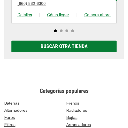
detalles, contáctanos al
(660) 886-3724
o visítanos
(660) 882-6300
(6
tienda #201 para obtener más información.
en 857 South Odell, Marshall, MO.
Detalles
|
Cómo llegar
|
Compra ahora
De
BUSCAR OTRA TIENDA
Categorías populares
Baterías
Frenos
Alternadores
Radiadores
Faros
Bujías
Filtros
Arrancadores