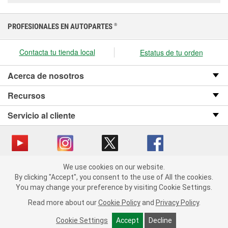
PROFESIONALES EN AUTOPARTES
®
Contacta tu tienda local
Estatus de tu orden
Acerca de nosotros
Recursos
Servicio al cliente
We use cookies on our website.
Copyright © 2008-2026 O’Reilly Auto Parts v OST_3.2.0.0.729 (3) cv1361
We use cookies on our website. By clicking "Accept", you consent
By clicking "Accept", you consent to the use of All the cookies.
catalog_main
to the use of All the cookies.
You may change your preference by visiting Cookie Settings.
You may change your preference by visiting Cookie Settings.
Política de privacidad
Ley de transparencia en las cadenas de suministro
Read more about our
Read more about our
Cookie Policy
Cookie Policy
and
and
Privacy Policy
Privacy Policy
.
.
de California
Cookie Settings
Cookie Settings
Accept
Accept
Decline
Decline