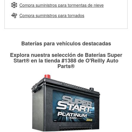
medirán tus tambores o discos para determinar si pueden
Compra suministros para tormentas de nieve
Más información sobre el Programa de Préstamo de
ser rectificados con seguridad. Si tus tambores o discos no
Herramientas de O'Reilly
pueden ser reutilizados, podemos ayudarte a encontrar las
Compra suministros para tornados
partes de reemplazo correctas para tu reparación.
Rectificación de tambores y discos de freno
Baterías para vehículos destacadas
Explora nuestra selección de Baterías Super
Start® en la tienda #1388 de O'Reilly Auto
Parts®