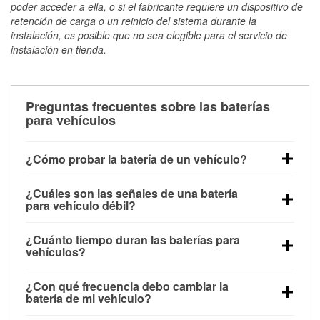
poder acceder a ella, o si el fabricante requiere un dispositivo de
retención de carga o un reinicio del sistema durante la
instalación, es posible que no sea elegible para el servicio de
instalación en tienda.
Preguntas frecuentes sobre las baterías
para vehículos
¿Cómo probar la batería de un vehículo?
Puedes probar la batería de un vehículo de varias
¿Cuáles son las señales de una batería
maneras. El método más rápido es utilizar un
para vehículo débil?
multímetro: con el vehículo apagado, conecta los
Una batería débil suele dar algunas señales de
cables a las terminales de la batería y verifica el
¿Cuánto tiempo duran las baterías para
advertencia. Un arranque lento del motor, faros
voltaje: una batería en buen estado y totalmente
vehículos?
tenues, chasquidos al girar la llave o luces de
cargada debería indicar unos 12.6 voltios. Es
La mayoría de las baterías para vehículos duran
advertencia en el tablero pueden ser indicaciones de
importante saber que las baterías descargadas a
¿Con qué frecuencia debo cambiar la
entre 3 y 5 años. La duración exacta depende de los
que la batería tiene una potencia de carga débil.
veces pueden mostrar una carga completa, y un
batería de mi vehículo?
hábitos de conducción, las condiciones
También puedes notar problemas eléctricos, como
diagnóstico más preciso incluiría realizar una prueba