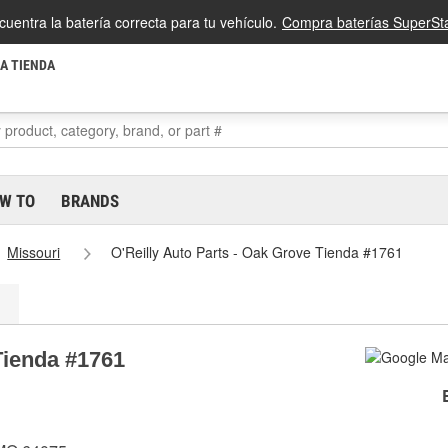
cuentra la batería correcta para tu vehículo.
Compra baterías SuperSta
LA TIENDA
W TO
BRANDS
Missouri
O'Reilly Auto Parts - Oak Grove Tienda #1761
Tienda #1761