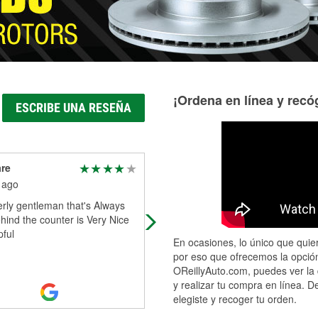
¡Ordena en línea y recóg
ESCRIBE UNA RESEÑA
re
aaron blaskey
 ago
2 months ago
rly gentleman that's Always
Spoke with Vee and she knew so
hind the counter is Very Nice
much about my van. Thanks for th
ful
helpful advice and not giving up on
En ocasiones, lo único que quier
looking for what i needed.
por eso que ofrecemos la opción
OReillyAuto.com, puedes ver la 
y realizar tu compra en línea. D
elegiste y recoger tu orden.