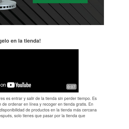
elo en la tienda!
Leif Johnson
Ana Lane
2 months ago
3 months ago
There always nice
The Oak Grove loc
0:07
e
works at now. I on
him. He is smart e
es es entrar y salir de la tienda sin perder tiempo. Es
anyone why you g
 de ordenar en línea y recoger en tienda gratis. En
Read More
disponibilidad de productos en la tienda más cercana
espués, solo tienes que pasar por la tienda que