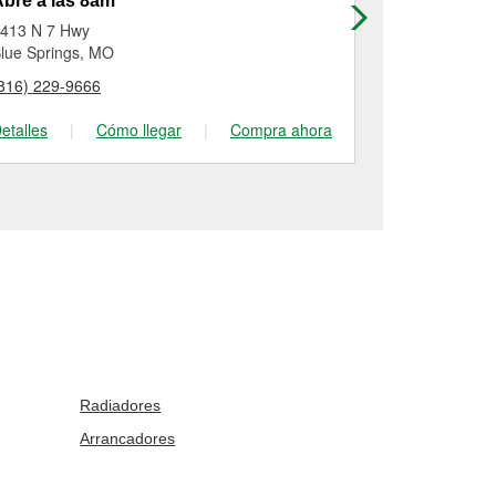
bre a las 8am
Abre a las
413 N 7 Hwy
409 West Ol
lue Springs, MO
Odessa, MO
816) 229-9666
(816) 633-49
etalles
|
Cómo llegar
|
Compra ahora
Detalles
|
Radiadores
Arrancadores