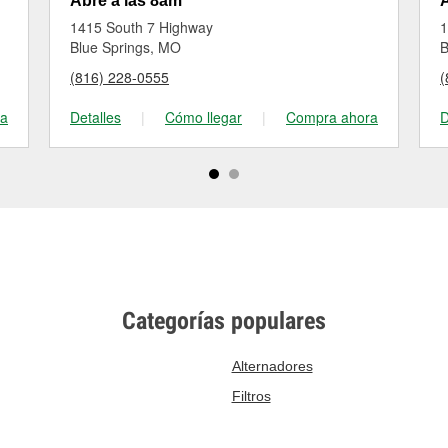
Abre a las 8am
A
1415 South 7 Highway
1
Blue Springs, MO
B
(816) 228-0555
(
ra
Detalles
|
Cómo llegar
|
Compra ahora
D
Categorías populares
Alternadores
Filtros