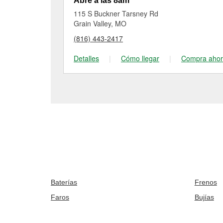
Abre a las 8am
115 S Buckner Tarsney Rd
Grain Valley, MO
(816) 443-2417
Detalles
|
Cómo llegar
|
Compra aho
Baterías
Frenos
Faros
Bujías