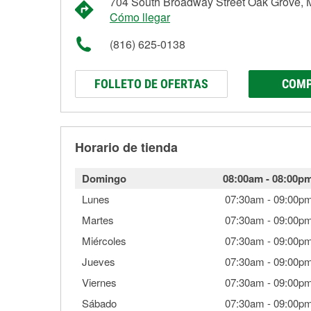
704 South Broadway Street Oak Grove,
Cómo llegar
(816) 625-0138
FOLLETO DE OFERTAS
COMP
Horario de tienda
Domingo
08:00am
-
08:00p
Lunes
07:30am
-
09:00p
Martes
07:30am
-
09:00p
Miércoles
07:30am
-
09:00p
Jueves
07:30am
-
09:00p
Viernes
07:30am
-
09:00p
Sábado
07:30am
-
09:00p