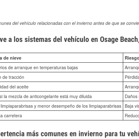
munes del vehículo relacionadas con el invierno antes de que se convie
ve a los sistemas del vehículo en Osage Beac
a de nieve
Riesgo
ios de arranque en temperaturas bajas
Arranq
n de tracción
Pérdida
idad del aceite
Arranqu
i la mezcla de anticongelante está muy diluida
Daños e
o limpiaparabrisas y menor desempeño de los limpiaparabrisas
Baja vi
la carretera
Reducci
vertencia más comunes en invierno para tu veh