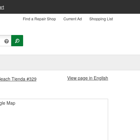
rt
Find a Repair Shop
Current Ad
Shopping List
View page in English
 Beach Tienda #329