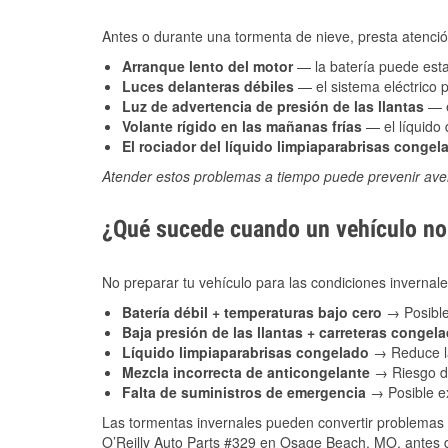
Antes o durante una tormenta de nieve, presta atención
Arranque lento del motor
— la batería puede estar
Luces delanteras débiles
— el sistema eléctrico 
Luz de advertencia de presión de las llantas
— e
Volante rígido en las mañanas frías
— el líquido d
El rociador del líquido limpiaparabrisas congel
Atender estos problemas a tiempo puede prevenir aver
¿Qué sucede cuando un vehículo no 
No preparar tu vehículo para las condiciones invern
Batería débil + temperaturas bajo cero
→ Posible
Baja presión de las llantas + carreteras congel
Líquido limpiaparabrisas congelado
→ Reduce la
Mezcla incorrecta de anticongelante
→ Riesgo de
Falta de suministros de emergencia
→ Posible ex
Las tormentas invernales pueden convertir problemas 
O’Reilly Auto Parts #329 en Osage Beach, MO, antes de