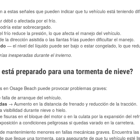
 a estas señales que pueden indicar que tu vehículo está teniendo difi
 débil o afectada por el frío.
podría estar sobrecargado.
l frío reduce la presión, lo que afecta el manejo del vehículo.
e la dirección asistida o las llantas frías pueden dificultar el manejo.
ado
— el nivel del líquido puede ser bajo o estar congelado, lo que reduc
ías inesperadas durante el invierno.
está preparado para una tormenta de nieve?
ales en Osage Beach puede provocar problemas graves:
 falla de arranque del vehículo.
adas
→ Aumento en la distancia de frenado y reducción de la tracción.
 visibilidad durante nieve o hielo.
 fisuras en el bloque del motor o en la culata por la expansión del refr
posición a condiciones peligrosas si quedas varado en la carretera.
de mantenimiento menores en fallas mecánicas graves. Encuentra las p
 que llegue una tormenta, para asegurarte de que tu vehículo esté lis