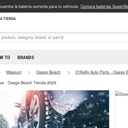
cuentra la batería correcta para tu vehículo.
Compra baterías SuperSta
LA TIENDA
W TO
BRANDS
Missouri
Osage Beach
O'Reilly Auto Parts - Osage
eve - Osage Beach Tienda #329