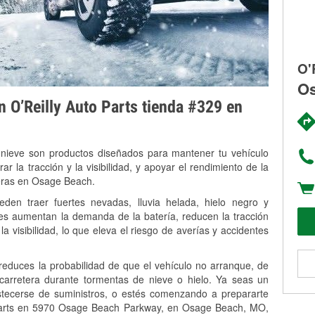
O'
Os
on O’Reilly Auto Parts tienda #329 en
 nieve son productos diseñados para mantener tu vehículo
rar la tracción y la visibilidad, y apoyar el rendimiento de la
veras en Osage Beach.
n traer fuertes nevadas, lluvia helada, hielo negro y
es aumentan la demanda de la batería, reducen la tracción
la visibilidad, lo que eleva el riesgo de averías y accidentes
 reduces la probabilidad de que el vehículo no arranque, de
 carretera durante tormentas de nieve o hielo. Ya seas un
stecerse de suministros, o estés comenzando a prepararte
 Parts en 5970 Osage Beach Parkway, en Osage Beach, MO,