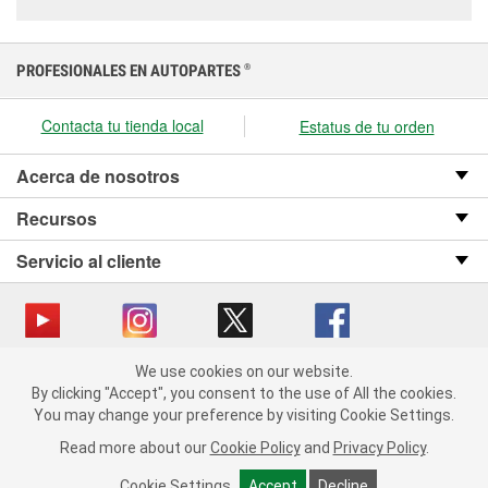
PROFESIONALES EN AUTOPARTES
®
Contacta tu tienda local
Estatus de tu orden
Acerca de nosotros
Recursos
Servicio al cliente
We use cookies on our website.
Copyright © 2008-2026 O’Reilly Auto Parts v OST_3.2.0.0.729 (3) cv1361
We use cookies on our website. By clicking "Accept", you consent
By clicking "Accept", you consent to the use of All the cookies.
catalog_main
to the use of All the cookies.
You may change your preference by visiting Cookie Settings.
You may change your preference by visiting Cookie Settings.
Política de privacidad
Ley de transparencia en las cadenas de suministro
Read more about our
Read more about our
Cookie Policy
Cookie Policy
and
and
Privacy Policy
Privacy Policy
.
.
de California
Cookie Settings
Cookie Settings
Accept
Accept
Decline
Decline