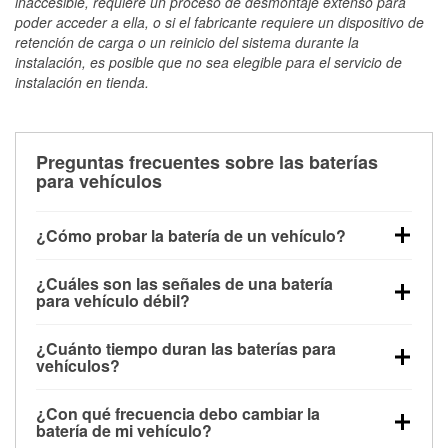
inaccesible, requiere un proceso de desmontaje extenso para
poder acceder a ella, o si el fabricante requiere un dispositivo de
retención de carga o un reinicio del sistema durante la
instalación, es posible que no sea elegible para el servicio de
instalación en tienda.
Preguntas frecuentes sobre las baterías
para vehículos
¿Cómo probar la batería de un vehículo?
Puedes probar la batería de un vehículo de varias
¿Cuáles son las señales de una batería
maneras. El método más rápido es utilizar un
para vehículo débil?
multímetro: con el vehículo apagado, conecta los
Una batería débil suele dar algunas señales de
cables a las terminales de la batería y verifica el
¿Cuánto tiempo duran las baterías para
advertencia. Un arranque lento del motor, faros
voltaje: una batería en buen estado y totalmente
vehículos?
tenues, chasquidos al girar la llave o luces de
cargada debería indicar unos 12.6 voltios. Es
La mayoría de las baterías para vehículos duran
advertencia en el tablero pueden ser indicaciones de
importante saber que las baterías descargadas a
¿Con qué frecuencia debo cambiar la
entre 3 y 5 años. La duración exacta depende de los
que la batería tiene una potencia de carga débil.
veces pueden mostrar una carga completa, y un
batería de mi vehículo?
hábitos de conducción, las condiciones
También puedes notar problemas eléctricos, como
diagnóstico más preciso incluiría realizar una prueba