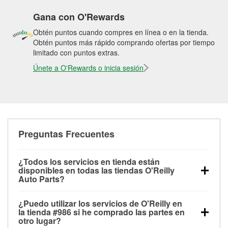
Gana con O'Rewards
Obtén puntos cuando compres en línea o en la tienda.
Obtén puntos más rápido comprando ofertas por tiempo
limitado con puntos extras.
Únete a O'Rewards o inicia sesión
Preguntas Frecuentes
¿Todos los servicios en tienda están
disponibles en todas las tiendas O'Reilly
Auto Parts?
Todos los servicios gratuitos de tienda, incluyendo
¿Puedo utilizar los servicios de O'Reilly en
las pruebas de batería, pruebas de alternador y
la tienda #986 si he comprado las partes en
motor de arranque, revisión de la luz “Check Engine”
otro lugar?