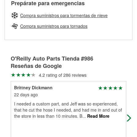
Más información sobre el Programa de Préstamo de
ser rectificados con seguridad. Si tus tambores o discos no
Prepárate para emergencias
averiada o determina los acoplamientos y la longitud
Herramientas de O'Reilly
pueden ser reutilizados, podemos ayudarte a encontrar las
adecuados para que te construyamos una nueva. O'Reilly
partes de reemplazo correctas para tu reparación.
Compra suministros para tormentas de nieve
Auto Parts tiene las mangueras y los acoples adecuados
Rectificación de tambores y discos de freno
para reparar el sistema hidráulico de tu maquinaria
Compra suministros para tornados
agrícola o de construcción.
Más información acerca del servicio de mangueras
hidráulicas a la medida en tu tienda local
O'Reilly Auto Parts Tienda #986
Reseñas de Google
4.2 rating of 286 reviews
Brittney Dickmann
ed
22 days ago
2 m
I needed a custom part, and Jeff was so experienced,
Reg
that he cut the hose I needed, and had me in and out of
the store in less than 10 minutes. B
...
Read More