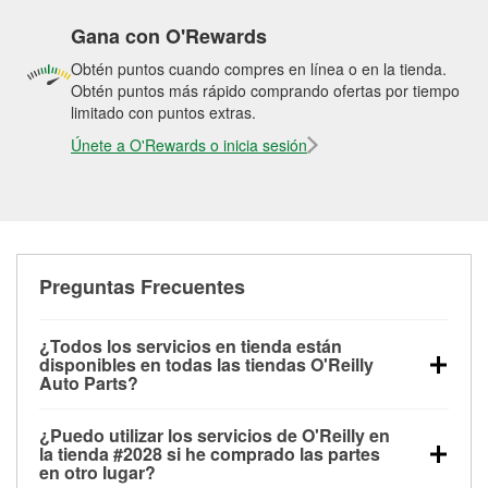
Gana con O'Rewards
Obtén puntos cuando compres en línea o en la tienda.
Obtén puntos más rápido comprando ofertas por tiempo
limitado con puntos extras.
Únete a O'Rewards o inicia sesión
Preguntas Frecuentes
¿Todos los servicios en tienda están
disponibles en todas las tiendas O'Reilly
Auto Parts?
Todos los servicios gratuitos de tienda, incluyendo
¿Puedo utilizar los servicios de O'Reilly en
las pruebas de batería, pruebas de alternador y
la tienda #2028 si he comprado las partes
motor de arranque, revisión de la luz “Check Engine”
en otro lugar?