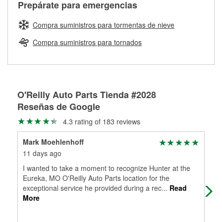
Más información sobre el Programa de Préstamo de
ser rectificados con seguridad. Si tus tambores o discos no
Prepárate para emergencias
averiada o determina los acoplamientos y la longitud
Herramientas de O'Reilly
pueden ser reutilizados, podemos ayudarte a encontrar las
adecuados para que te construyamos una nueva. O'Reilly
partes de reemplazo correctas para tu reparación.
Compra suministros para tormentas de nieve
Auto Parts tiene las mangueras y los acoples adecuados
Rectificación de tambores y discos de freno
para reparar el sistema hidráulico de tu maquinaria
Compra suministros para tornados
agrícola o de construcción.
Más información acerca del servicio de mangueras
hidráulicas a la medida en tu tienda local
O'Reilly Auto Parts Tienda #2028
Reseñas de Google
4.3 rating of 183 reviews
Mark Moehlenhoff
Joe
11 days ago
1 m
I wanted to take a moment to recognize Hunter at the
Mos
Eureka, MO O'Reilly Auto Parts location for the
you
exceptional service he provided during a rec
...
Read
More