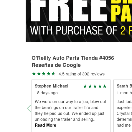
O'Reilly Auto Parts Tienda #4056
Reseñas de Google
4.5 rating of 392 reviews
Stephen Michael
Sarah B
18 days ago
1 month
We were on our way to a job, blew out
Just tod
the bearings on our trailer tire and
experien
they helped us out. We ended up just
Crystal 
unloading the trailer and selling
...
determi
Read More
had me