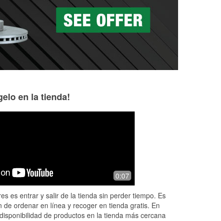
as a la medida en tu tienda local
elo en la tienda!
Britt Kellams
Ryan Bert
1 month ago
1 month ago
t
I was travelling from Springfield to St.
My car broke duri
0:07
n.
Louis alone and my car started acting
Power Tour, every
up half way. I managed to make it to
was very polite an
es es entrar y salir de la tienda sin perder tiempo. Es
this location and was so reli
...
Read
Bought a new fan
 de ordenar en línea y recoger en tienda gratis. En
More
car o
...
Read Mor
disponibilidad de productos en la tienda más cercana