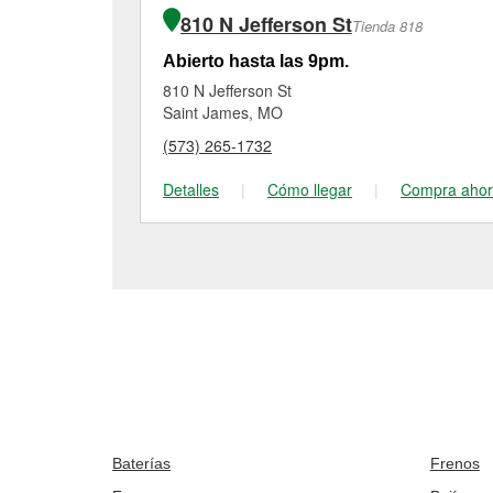
810 N Jefferson St
Tienda 818
Abierto hasta las 9pm.
810 N Jefferson St
Saint James, MO
(573) 265-1732
Detalles
|
Cómo llegar
|
Compra aho
Baterías
Frenos