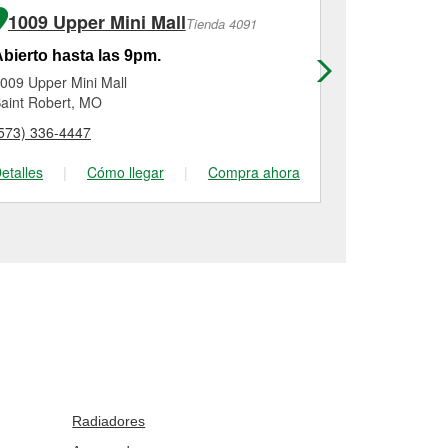
1009 Upper Mini Mall
999 Old
Tienda 4091
bierto hasta las 9pm.
Abierto has
009 Upper Mini Mall
999 Old Rout
aint Robert, MO
Saint Robert
573) 336-4447
(573) 336-30
etalles
|
Cómo llegar
|
Compra ahora
Detalles
|
Radiadores