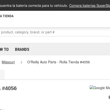
cuentra la batería correcta para tu vehículo.
Compra baterías SuperSta
LA TIENDA
W TO
BRANDS
Missouri
O'Reilly Auto Parts - Rolla Tienda #4056
a #4056