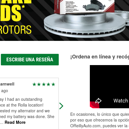
Más información acerca del servicio de mangueras hidráulic
¡Ordena en línea y recóg
ESCRIBE UNA RESEÑA
arnwell
Daniel Schneider
 ago
1 month ago
ay I had an outstanding
Crystal really helped us get the righ
ce at the Rolla location!
battery for our generator applicatio
tested my alternator and we
Above and beyond service
En ocasiones, lo único que quier
ned my battery was done. She
por eso que ofrecemos la opción
...
Read More
OReillyAuto.com, puedes ver la 