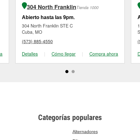
304 North Franklin
Tienda 1000
Abierto hasta las 9pm.
A
304 North Franklin STE C
1
Cuba, MO
S
(573) 885-4550
(
ra
Detalles
|
Cómo llegar
|
Compra ahora
D
Categorías populares
Alternadores