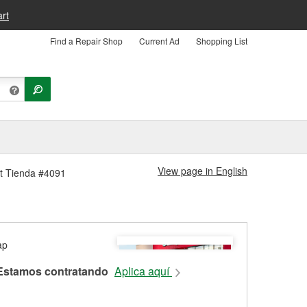
rt
Find a Repair Shop
Current Ad
Shopping List
View page in English
rt Tienda #4091
Estamos contratando
Aplica aquí