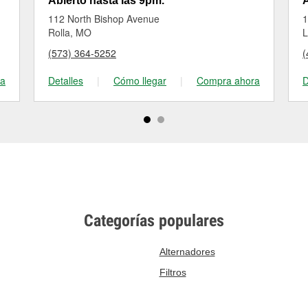
Abierto hasta las 9pm.
A
112 North Bishop Avenue
1
Rolla, MO
L
(573) 364-5252
(
ra
Detalles
|
Cómo llegar
|
Compra ahora
D
Categorías populares
Alternadores
Filtros