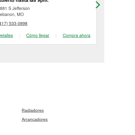
bierto hasta las 9pm.
Abierto has
881 S Jefferson
365 South Je
ebanon, MO
Lebanon, M
417) 533-0898
(417) 532-31
etalles
|
Cómo llegar
|
Compra ahora
Detalles
|
Radiadores
Arrancadores