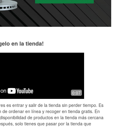
elo en la tienda!
David Edmonds
Heather Friend
5 months ago
5 months ago
s
Always my go-to spot best prices for
Best customer serv
0:07
the parts.
for your vehicles
es es entrar y salir de la tienda sin perder tiempo. Es
 de ordenar en línea y recoger en tienda gratis. En
disponibilidad de productos en la tienda más cercana
espués, solo tienes que pasar por la tienda que