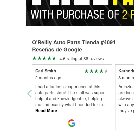
O'Reilly Auto Parts Tienda #4091
Reseñas de Google
4.6 rating of 86 reviews
Carl Smith
Katheri
2 months ago
3 month
I had a fantastic experience at this
Amazing
auto parts store! The staff was super
are inc
helpful and knowledgeable, helping
always 
me find exactly what I needed for m
...
with any
Read More
they've 