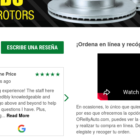
¡Ordena en línea y recóg
ESCRIBE UNA RESEÑA
ne Price
Patrick Johnston
s ago
4 months ago
 experience! The staff here
Very helpful and friendly folks at thi
redibly knowledgeable and
location.
go above and beyond to help
En ocasiones, lo único que quier
 questions I have. Plus,
por eso que ofrecemos la opción
g
...
Read More
OReillyAuto.com, puedes ver la 
y realizar tu compra en línea. D
elegiste y recoger tu orden.