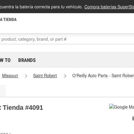
cuentra la batería correcta para tu vehículo.
Compra baterías SuperSta
LA TIENDA
W TO
BRANDS
Missouri
Saint Robert
O'Reilly Auto Parts - Saint Robe
t Tienda #4091