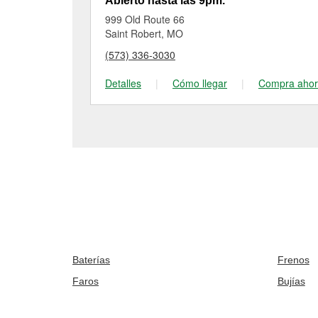
Abierto hasta las 9pm.
999 Old Route 66
Saint Robert, MO
(573) 336-3030
Detalles
|
Cómo llegar
|
Compra aho
Baterías
Frenos
Faros
Bujías