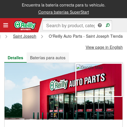
Encuentra la batería correcta para tu vehículo.
Recibe tu orden gratis al día siguiente o recógela en la tienda
Compra baterías SuperStart
i
Saint Joseph
O'Reilly Auto Parts - Saint Joseph Tienda 
View page in English
Detalles
Baterías para autos