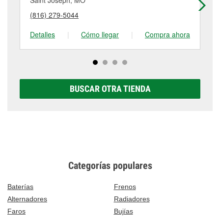
Saint Joseph, MO
Sa
puede variar según la tienda. Contacta o visita la
detalles, contáctanos al
(816) 364-0256
o visítanos
(816) 279-5044
(8
tienda #210 para obtener más información.
en 913 S Belt Hwy, Saint Joseph, MO.
Detalles
|
Cómo llegar
|
Compra ahora
De
BUSCAR OTRA TIENDA
Categorías populares
Baterías
Frenos
Alternadores
Radiadores
Faros
Bujías