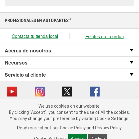
PROFESIONALES EN AUTOPARTES
®
Contacta tu tienda local
Estatus de tu orden
Acerca de nosotros
Recursos
Servicio al cliente
We use cookies on our website.
Copyright © 2008-2026 O’Reilly Auto Parts v OST_3.2.0.0.729 (3) cv1361
We use cookies on our website. By clicking "Accept", you consent
By clicking "Accept", you consent to the use of All the cookies.
catalog_main
to the use of All the cookies.
You may change your preference by visiting Cookie Settings.
You may change your preference by visiting Cookie Settings.
Política de privacidad
Ley de transparencia en las cadenas de suministro
Read more about our
Read more about our
Cookie Policy
Cookie Policy
and
and
Privacy Policy
Privacy Policy
.
.
de California
Cookie Settings
Cookie Settings
Accept
Accept
Decline
Decline