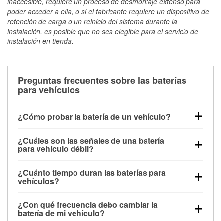
inaccesible, requiere un proceso de desmontaje extenso para
poder acceder a ella, o si el fabricante requiere un dispositivo de
retención de carga o un reinicio del sistema durante la
instalación, es posible que no sea elegible para el servicio de
instalación en tienda.
Preguntas frecuentes sobre las baterías
para vehículos
¿Cómo probar la batería de un vehículo?
Puedes probar la batería de un vehículo de varias
¿Cuáles son las señales de una batería
maneras. El método más rápido es utilizar un
para vehículo débil?
multímetro: con el vehículo apagado, conecta los
Una batería débil suele dar algunas señales de
cables a las terminales de la batería y verifica el
¿Cuánto tiempo duran las baterías para
advertencia. Un arranque lento del motor, faros
voltaje: una batería en buen estado y totalmente
vehículos?
tenues, chasquidos al girar la llave o luces de
cargada debería indicar unos 12.6 voltios. Es
La mayoría de las baterías para vehículos duran
advertencia en el tablero pueden ser indicaciones de
importante saber que las baterías descargadas a
¿Con qué frecuencia debo cambiar la
entre 3 y 5 años. La duración exacta depende de los
que la batería tiene una potencia de carga débil.
veces pueden mostrar una carga completa, y un
batería de mi vehículo?
hábitos de conducción, las condiciones
También puedes notar problemas eléctricos, como
diagnóstico más preciso incluiría realizar una prueba