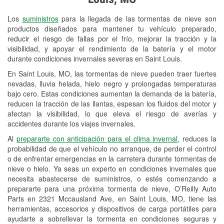
Revisión de la luz "Check Engine"
Los
suministros
para la llegada de las tormentas de nieve son
Reciclaje de baterías y aceite
productos diseñados para mantener tu vehículo preparado,
reducir el riesgo de fallas por el frío, mejorar la tracción y la
Instalación de bombillas de faros
visibilidad, y apoyar el rendimiento de la batería y el motor
Instalación de limpiaparabrisas
durante condiciones invernales severas en Saint Louis.
En Saint Louis, MO, las tormentas de nieve pueden traer fuertes
Programa de Préstamo de
nevadas, lluvia helada, hielo negro y prolongadas temperaturas
Herramientas
bajo cero. Estas condiciones aumentan la demanda de la batería,
reducen la tracción de las llantas, espesan los fluidos del motor y
Rectificación de tambores y discos de
afectan la visibilidad, lo que eleva el riesgo de averías y
freno
accidentes durante los viajes invernales.
Al
prepararte con anticipación para el clima invernal
, reduces la
Snowstorm Supplies
probabilidad de que el vehículo no arranque, de perder el control
o de enfrentar emergencias en la carretera durante tormentas de
Tornado Supplies
nieve o hielo. Ya seas un experto en condiciones invernales que
Conoce más
necesita abastecerse de suministros, o estés comenzando a
prepararte para una próxima tormenta de nieve, O’Reilly Auto
Parts en 2321 Mccausland Ave, en Saint Louis, MO, tiene las
herramientas, accesorios y dispositivos de carga portátiles para
ayudarte a sobrellevar la tormenta en condiciones seguras y