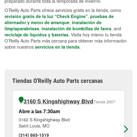
preparado durante toda la temporada de invierno.
O’Reilly Auto Parts ofrece servicios gratis en la tienda, como
revisión gratis de la luz “Check Engine”
,
pruebas de
alternador y motor de arranque
,
instalación de
limpiaparabrisas
,
instalación de bombillas de faros
, and
reciclaje de líquidos y baterías
. Visita hoy mismo tu tienda
O’Reilly Auto Parts más cercana para obtener más información
sobre nuestros
servicios en la tienda
.
Tiendas O'Reilly Auto Parts cercanas
3160 S Kingshighway Blvd
Tienda 2057
Abre a las 7:30am
Ab
3160 S Kingshighway Blvd
11
Saint Louis, MO
Sa
(314) 865-1519
(3