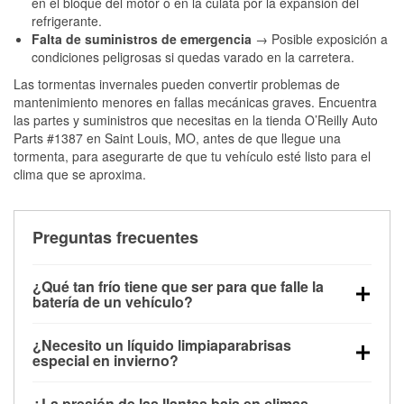
en el bloque del motor o en la culata por la expansión del
refrigerante.
Falta de suministros de emergencia
→ Posible exposición a
condiciones peligrosas si quedas varado en la carretera.
Las tormentas invernales pueden convertir problemas de
mantenimiento menores en fallas mecánicas graves. Encuentra
las partes y suministros que necesitas en la tienda O’Reilly Auto
Parts #1387 en Saint Louis, MO, antes de que llegue una
tormenta, para asegurarte de que tu vehículo esté listo para el
clima que se aproxima.
Preguntas frecuentes
¿Qué tan frío tiene que ser para que falle la
batería de un vehículo?
La capacidad de la batería comienza a disminuir por
¿Necesito un líquido limpiaparabrisas
debajo de los 32 °F y puede perder hasta la mitad de
especial en invierno?
su potencia de arranque cerca de los 0 °F, lo que
Sí. El líquido limpiaparabrisas para invierno resiste
aumenta la probabilidad de que el vehículo no
¿La presión de las llantas baja en climas