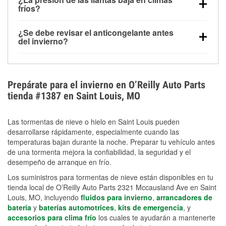
la congelación y ayuda a disolver la sal y la nieve
arranque.
fríos?
derretida en la carretera para mejorar la visibilidad.
Sí. La presión de las llantas normalmente disminuye
¿Se debe revisar el anticongelante antes
alrededor de 1 PSI por cada 10 °F que baja la
del invierno?
temperatura. Puedes obtener más información sobre
Sí. Una mezcla adecuada del anticongelante protege
la baja presión en invierno en nuestro artículo.
el motor contra la congelación, las grietas internas y
el sobrecalentamiento en condiciones de frío
Prepárate para el invierno en O’Reilly Auto Parts
extremo. Aprende cómo comprobar la protección
tienda #1387 en Saint Louis, MO
anticongelante en nuestra sección How-To.
Las tormentas de nieve o hielo en Saint Louis pueden
desarrollarse rápidamente, especialmente cuando las
temperaturas bajan durante la noche. Preparar tu vehículo antes
de una tormenta mejora la confiabilidad, la seguridad y el
desempeño de arranque en frío.
Los suministros para tormentas de nieve están disponibles en tu
tienda local de O’Reilly Auto Parts 2321 Mccausland Ave en Saint
Louis, MO, incluyendo
fluidos para invierno
,
arrancadores de
batería
y
baterías automotrices
,
kits de emergencia
, y
accesorios para clima frío
los cuales te ayudarán a mantenerte