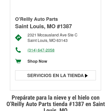
O'Reilly Auto Parts
Saint Louis, MO #1387
2321 Mccausland Ave Ste C
Saint Louis, MO 63143
(314) 647-2058
Shop Now
SERVICIOS EN LA TIENDA
Prueba de batería
Prueba de alternadores y
Prepárate para la nieve y el hielo con
arrancadores
O’Reilly Auto Parts tienda #1387 en Saint
Louis, MO