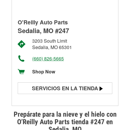
O'Reilly Auto Parts
Sedalia, MO #247
3203 South Limit
Sedalia, MO 65301
(660) 826-5665
Shop Now
SERVICIOS EN LA TIENDA
Prueba de batería
Prueba de alternadores y
Prepárate para la nieve y el hielo con
arrancadores
O’Reilly Auto Parts tienda #247 en
Sedalia, MO