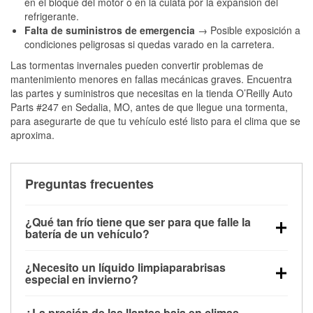
en el bloque del motor o en la culata por la expansión del
refrigerante.
Falta de suministros de emergencia
→ Posible exposición a
condiciones peligrosas si quedas varado en la carretera.
Las tormentas invernales pueden convertir problemas de
mantenimiento menores en fallas mecánicas graves. Encuentra
las partes y suministros que necesitas en la tienda O’Reilly Auto
Parts #247 en Sedalia, MO, antes de que llegue una tormenta,
para asegurarte de que tu vehículo esté listo para el clima que se
aproxima.
Preguntas frecuentes
¿Qué tan frío tiene que ser para que falle la
batería de un vehículo?
La capacidad de la batería comienza a disminuir por
¿Necesito un líquido limpiaparabrisas
debajo de los 32 °F y puede perder hasta la mitad de
especial en invierno?
su potencia de arranque cerca de los 0 °F, lo que
Sí. El líquido limpiaparabrisas para invierno resiste
aumenta la probabilidad de que el vehículo no
¿La presión de las llantas baja en climas