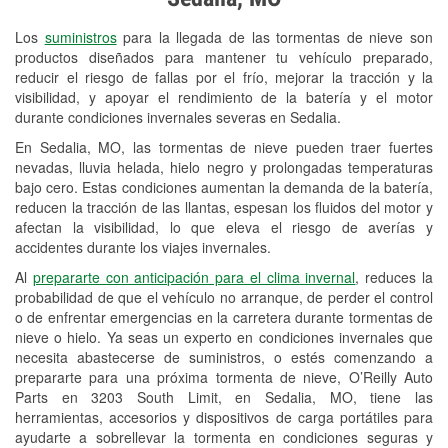
Revisión de la luz "Check Engine"
Los
suministros
para la llegada de las tormentas de nieve son
Reciclaje de baterías y aceite
productos diseñados para mantener tu vehículo preparado,
reducir el riesgo de fallas por el frío, mejorar la tracción y la
Instalación de bombillas de faros
visibilidad, y apoyar el rendimiento de la batería y el motor
Instalación de limpiaparabrisas
durante condiciones invernales severas en Sedalia.
En Sedalia, MO, las tormentas de nieve pueden traer fuertes
Programa de Préstamo de
nevadas, lluvia helada, hielo negro y prolongadas temperaturas
Herramientas
bajo cero. Estas condiciones aumentan la demanda de la batería,
reducen la tracción de las llantas, espesan los fluidos del motor y
Rectificación de tambores y discos de
afectan la visibilidad, lo que eleva el riesgo de averías y
freno
accidentes durante los viajes invernales.
Al
prepararte con anticipación para el clima invernal
, reduces la
Mangueras hidráulicas a la medida
probabilidad de que el vehículo no arranque, de perder el control
o de enfrentar emergencias en la carretera durante tormentas de
Snowstorm Supplies
nieve o hielo. Ya seas un experto en condiciones invernales que
necesita abastecerse de suministros, o estés comenzando a
Tornado Supplies
prepararte para una próxima tormenta de nieve, O’Reilly Auto
Conoce más
Parts en 3203 South Limit, en Sedalia, MO, tiene las
herramientas, accesorios y dispositivos de carga portátiles para
ayudarte a sobrellevar la tormenta en condiciones seguras y