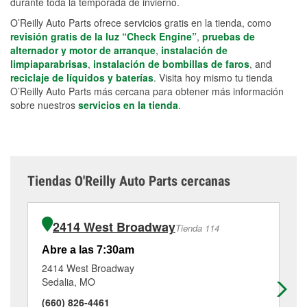
durante toda la temporada de invierno.
O’Reilly Auto Parts ofrece servicios gratis en la tienda, como
revisión gratis de la luz “Check Engine”
,
pruebas de
alternador y motor de arranque
,
instalación de
limpiaparabrisas
,
instalación de bombillas de faros
, and
reciclaje de líquidos y baterías
. Visita hoy mismo tu tienda
O’Reilly Auto Parts más cercana para obtener más información
sobre nuestros
servicios en la tienda
.
Tiendas O'Reilly Auto Parts cercanas
2414 West Broadway
Tienda 114
Abre a las 7:30am
Ab
2414 West Broadway
40
Sedalia, MO
Kn
(660) 826-4461
(6