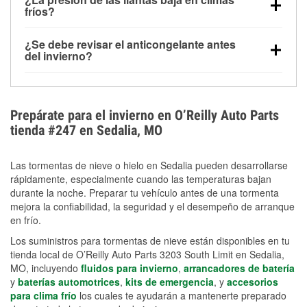
la congelación y ayuda a disolver la sal y la nieve
arranque.
fríos?
derretida en la carretera para mejorar la visibilidad.
Sí. La presión de las llantas normalmente disminuye
¿Se debe revisar el anticongelante antes
alrededor de 1 PSI por cada 10 °F que baja la
del invierno?
temperatura. Puedes obtener más información sobre
Sí. Una mezcla adecuada del anticongelante protege
la baja presión en invierno en nuestro artículo.
el motor contra la congelación, las grietas internas y
el sobrecalentamiento en condiciones de frío
Prepárate para el invierno en O’Reilly Auto Parts
extremo. Aprende cómo comprobar la protección
tienda #247 en Sedalia, MO
anticongelante en nuestra sección How-To.
Las tormentas de nieve o hielo en Sedalia pueden desarrollarse
rápidamente, especialmente cuando las temperaturas bajan
durante la noche. Preparar tu vehículo antes de una tormenta
mejora la confiabilidad, la seguridad y el desempeño de arranque
en frío.
Los suministros para tormentas de nieve están disponibles en tu
tienda local de O’Reilly Auto Parts 3203 South Limit en Sedalia,
MO, incluyendo
fluidos para invierno
,
arrancadores de batería
y
baterías automotrices
,
kits de emergencia
, y
accesorios
para clima frío
los cuales te ayudarán a mantenerte preparado