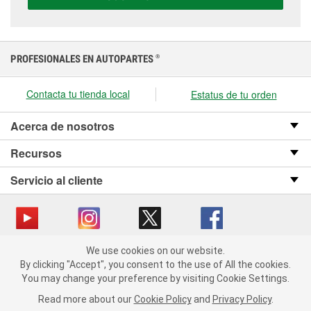
presupuesto.
PROFESIONALES EN AUTOPARTES
®
Contacta tu tienda local
Estatus de tu orden
Acerca de nosotros
Recursos
Servicio al cliente
We use cookies on our website.
Copyright © 2008-2026 O’Reilly Auto Parts v OST_3.2.0.0.729 (3) cv1361
We use cookies on our website. By clicking "Accept", you consent
By clicking "Accept", you consent to the use of All the cookies.
catalog_main
to the use of All the cookies.
You may change your preference by visiting Cookie Settings.
You may change your preference by visiting Cookie Settings.
Política de privacidad
Ley de transparencia en las cadenas de suministro
Read more about our
Read more about our
Cookie Policy
Cookie Policy
and
and
Privacy Policy
Privacy Policy
.
.
de California