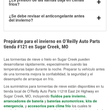
la congelación y ayuda a disolver la sal y la nieve
arranque.
fríos?
derretida en la carretera para mejorar la visibilidad.
Sí. La presión de las llantas normalmente disminuye
¿Se debe revisar el anticongelante antes
alrededor de 1 PSI por cada 10 °F que baja la
del invierno?
temperatura. Puedes obtener más información sobre
Sí. Una mezcla adecuada del anticongelante protege
la baja presión en invierno en nuestro artículo.
el motor contra la congelación, las grietas internas y
el sobrecalentamiento en condiciones de frío
Prepárate para el invierno en O’Reilly Auto Parts
extremo. Aprende cómo comprobar la protección
tienda #121 en Sugar Creek, MO
anticongelante en nuestra sección How-To.
Las tormentas de nieve o hielo en Sugar Creek pueden
desarrollarse rápidamente, especialmente cuando las
temperaturas bajan durante la noche. Preparar tu vehículo antes
de una tormenta mejora la confiabilidad, la seguridad y el
desempeño de arranque en frío.
Los suministros para tormentas de nieve están disponibles en tu
tienda local de O’Reilly Auto Parts 11218 East 24 Highway en
Sugar Creek, MO, incluyendo
fluidos para invierno
,
arrancadores de batería
y
baterías automotrices
,
kits de
emergencia
, y
accesorios para clima frío
los cuales te