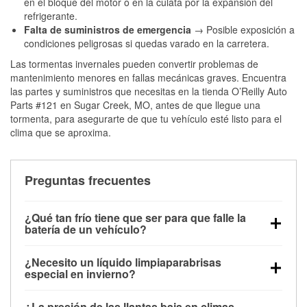
en el bloque del motor o en la culata por la expansión del
refrigerante.
Falta de suministros de emergencia
→ Posible exposición a
condiciones peligrosas si quedas varado en la carretera.
Las tormentas invernales pueden convertir problemas de
mantenimiento menores en fallas mecánicas graves. Encuentra
las partes y suministros que necesitas en la tienda O’Reilly Auto
Parts #121 en Sugar Creek, MO, antes de que llegue una
tormenta, para asegurarte de que tu vehículo esté listo para el
clima que se aproxima.
Preguntas frecuentes
¿Qué tan frío tiene que ser para que falle la
batería de un vehículo?
La capacidad de la batería comienza a disminuir por
¿Necesito un líquido limpiaparabrisas
debajo de los 32 °F y puede perder hasta la mitad de
especial en invierno?
su potencia de arranque cerca de los 0 °F, lo que
Sí. El líquido limpiaparabrisas para invierno resiste
aumenta la probabilidad de que el vehículo no
¿La presión de las llantas baja en climas