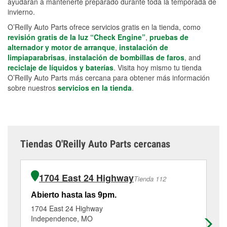
ayudarán a mantenerte preparado durante toda la temporada de
invierno.
O’Reilly Auto Parts ofrece servicios gratis en la tienda, como
revisión gratis de la luz “Check Engine”
,
pruebas de
alternador y motor de arranque
,
instalación de
limpiaparabrisas
,
instalación de bombillas de faros
, and
reciclaje de líquidos y baterías
. Visita hoy mismo tu tienda
O’Reilly Auto Parts más cercana para obtener más información
sobre nuestros
servicios en la tienda
.
Tiendas O'Reilly Auto Parts cercanas
1704 East 24 Highway
Tienda 112
Abierto hasta las 9pm.
Ab
1704 East 24 Highway
11
Independence, MO
In