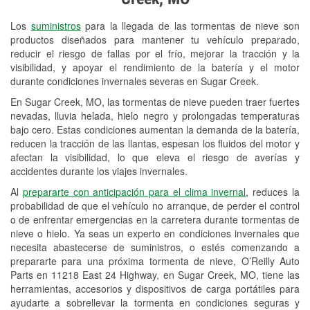
Revisión de la luz "Check Engine"
Los
suministros
para la llegada de las tormentas de nieve son
Reciclaje de baterías y aceite
productos diseñados para mantener tu vehículo preparado,
reducir el riesgo de fallas por el frío, mejorar la tracción y la
Instalación de bombillas de faros
visibilidad, y apoyar el rendimiento de la batería y el motor
Instalación de limpiaparabrisas
durante condiciones invernales severas en Sugar Creek.
En Sugar Creek, MO, las tormentas de nieve pueden traer fuertes
Programa de Préstamo de
nevadas, lluvia helada, hielo negro y prolongadas temperaturas
Herramientas
bajo cero. Estas condiciones aumentan la demanda de la batería,
reducen la tracción de las llantas, espesan los fluidos del motor y
Mezcla de pinturas
afectan la visibilidad, lo que eleva el riesgo de averías y
accidentes durante los viajes invernales.
Rectificación de tambores y discos de
Al
prepararte con anticipación para el clima invernal
, reduces la
freno
probabilidad de que el vehículo no arranque, de perder el control
o de enfrentar emergencias en la carretera durante tormentas de
Snowstorm Supplies
nieve o hielo. Ya seas un experto en condiciones invernales que
necesita abastecerse de suministros, o estés comenzando a
Tornado Supplies
prepararte para una próxima tormenta de nieve, O’Reilly Auto
Conoce más
Parts en 11218 East 24 Highway, en Sugar Creek, MO, tiene las
herramientas, accesorios y dispositivos de carga portátiles para
Idiomas adicionales
ayudarte a sobrellevar la tormenta en condiciones seguras y