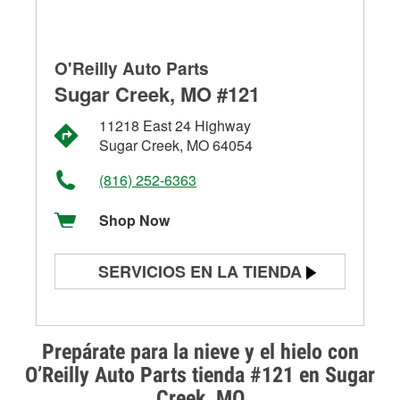
O'Reilly Auto Parts
Sugar Creek, MO #121
11218 East 24 Highway
Sugar Creek, MO 64054
(816) 252-6363
Shop Now
SERVICIOS EN LA TIENDA
Prueba de batería
Prueba de alternadores y
Prepárate para la nieve y el hielo con
arrancadores
O’Reilly Auto Parts tienda #121 en Sugar
Creek, MO