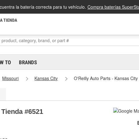
cuentra la batería correcta para tu vehículo.
Compra baterías SuperSta
LA TIENDA
W TO
BRANDS
Missouri
Kansas City
O'Reilly Auto Parts - Kansas Cit
y Tienda #6521