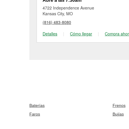
Abre a las 7:30am
4722 Independence Avenue
Kansas City, MO
(816) 483-8080
Detalles
|
Cómo llegar
|
Compra aho
Baterías
Frenos
Faros
Bujías