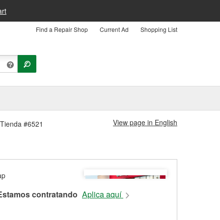
rt
Find a Repair Shop
Current Ad
Shopping List
View page in English
y Tienda #6521
Estamos contratando
Aplica aquí