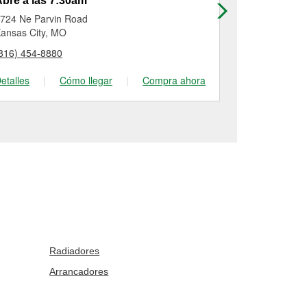
bre a las 7:30am
Abre a las
724 Ne Parvin Road
4600 Ne Vivi
ansas City, MO
Kansas City,
816) 454-8880
(816) 841-62
etalles
|
Cómo llegar
|
Compra ahora
Detalles
|
Radiadores
Arrancadores