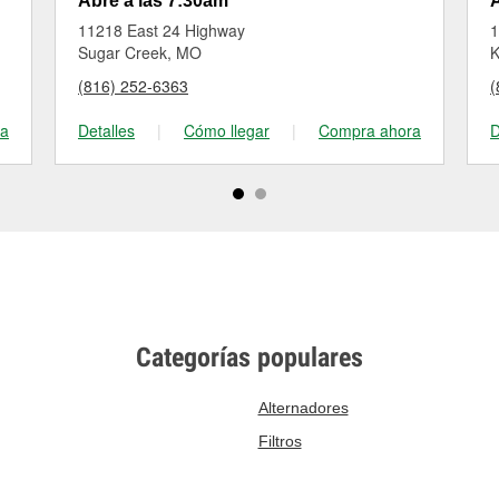
Abre a las 7:30am
A
11218 East 24 Highway
1
Sugar Creek, MO
K
(816) 252-6363
(
ra
Detalles
|
Cómo llegar
|
Compra ahora
D
Categorías populares
Alternadores
Filtros