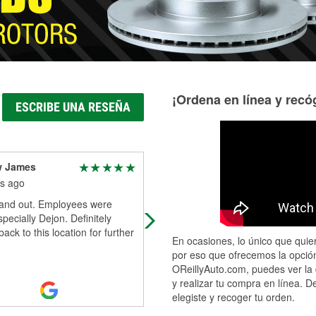
¡Ordena en línea y recóg
ESCRIBE UNA RESEÑA
 James
Damond Viers
s ago
8 months ago
 and out. Employees were
It always has what I need for my
specially Dejon. Definitely
vehicles.
ack to this location for further
En ocasiones, lo único que quier
por eso que ofrecemos la opción
OReillyAuto.com, puedes ver la 
y realizar tu compra en línea. D
elegiste y recoger tu orden.