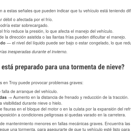
 a estas señales que pueden indicar que tu vehículo está teniendo difi
 débil o afectada por el frío.
podría estar sobrecargado.
l frío reduce la presión, lo que afecta el manejo del vehículo.
e la dirección asistida o las llantas frías pueden dificultar el manejo.
ado
— el nivel del líquido puede ser bajo o estar congelado, lo que reduc
ías inesperadas durante el invierno.
está preparado para una tormenta de nieve?
les en Troy puede provocar problemas graves:
 falla de arranque del vehículo.
adas
→ Aumento en la distancia de frenado y reducción de la tracción.
 visibilidad durante nieve o hielo.
 fisuras en el bloque del motor o en la culata por la expansión del refr
posición a condiciones peligrosas si quedas varado en la carretera.
de mantenimiento menores en fallas mecánicas graves. Encuentra las p
legue una tormenta, para asegurarte de que tu vehículo esté listo para