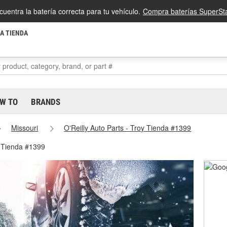
cuentra la batería correcta para tu vehículo.
Compra baterías SuperSta
LA TIENDA
W TO
BRANDS
Missouri
O'Reilly Auto Parts - Troy Tienda #1399
y Tienda #1399