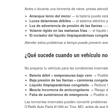
Antes o durante una tormenta de nieve, presta atención
Arranque lento del motor
— la batería puede estar
Luces delanteras débiles
— el sistema eléctrico 
Luz de advertencia de presión de las llantas
— e
Volante rígido en las mañanas frías
— el líquido d
El rociador del líquido limpiaparabrisas congel
Atender estos problemas a tiempo puede prevenir aver
¿Qué sucede cuando un vehículo no 
No preparar tu vehículo para las condiciones inverna
Batería débil + temperaturas bajo cero
→ Posible
Baja presión de las llantas + carreteras congel
Líquido limpiaparabrisas congelado
→ Reduce la
Mezcla incorrecta de anticongelante
→ Riesgo de
Falta de suministros de emergencia
→ Posible ex
Las tormentas invernales pueden convertir problemas 
O’Reilly Auto Parts #1399 en Troy, MO, antes de que l