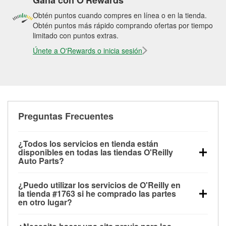
Gana con O'Rewards
Obtén puntos cuando compres en línea o en la tienda.
Obtén puntos más rápido comprando ofertas por tiempo
limitado con puntos extras.
Únete a O'Rewards o inicia sesión
Preguntas Frecuentes
¿Todos los servicios en tienda están
disponibles en todas las tiendas O'Reilly
Auto Parts?
Todos los servicios gratuitos de tienda, incluyendo
¿Puedo utilizar los servicios de O'Reilly en
las pruebas de batería, pruebas de alternador y
la tienda #1763 si he comprado las partes
motor de arranque, revisión de la luz “Check Engine”
en otro lugar?
con O'Reilly VeriScan® e instalación de
Puedes solicitar la mayoría de los servicios en tienda
limpiaparabrisas o bombillas, están disponibles en