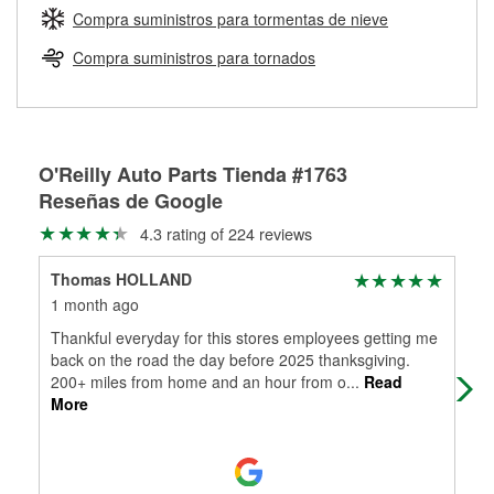
medirán tus tambores o discos para determinar si pueden
Compra suministros para tormentas de nieve
Más información sobre el Programa de Préstamo de
ser rectificados con seguridad. Si tus tambores o discos no
Herramientas de O'Reilly
pueden ser reutilizados, podemos ayudarte a encontrar las
Compra suministros para tornados
partes de reemplazo correctas para tu reparación.
Rectificación de tambores y discos de freno
O'Reilly Auto Parts Tienda #1763
Reseñas de Google
4.3 rating of 224 reviews
Thomas HOLLAND
Sam
1 month ago
2 m
Thankful everyday for this stores employees getting me
Sta
back on the road the day before 2025 thanksgiving.
wit
200+ miles from home and an hour from o
...
Read
unti
More