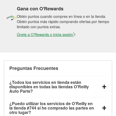
Gana con O'Rewards
Obtén puntos cuando compres en línea o en la tienda.
Obtén puntos más rápido comprando ofertas por tiempo
limitado con puntos extras.
Únete a O'Rewards o inicia sesión
Preguntas Frecuentes
¿Todos los servicios en tienda están
disponibles en todas las tiendas O'Reilly
Auto Parts?
Todos los servicios gratuitos de tienda, incluyendo
¿Puedo utilizar los servicios de O'Reilly en
las pruebas de batería, pruebas de alternador y
la tienda #744 si he comprado las partes en
motor de arranque, revisión de la luz “Check Engine”
otro lugar?